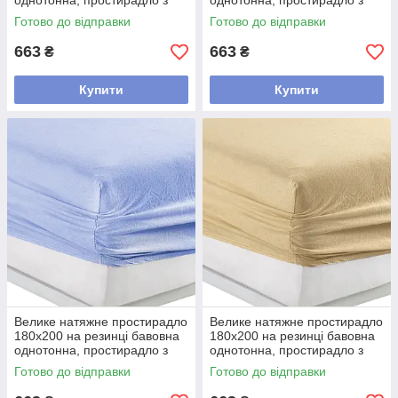
однотонна, простирадло з
однотонна, простирадло з
трикотажу міцна Кремовий
трикотажу міцна М'ятний
Готово до відправки
Готово до відправки
663
663
₴
₴
Купити
Купити
Велике натяжне простирадло
Велике натяжне простирадло
180х200 на резинці бавовна
180х200 на резинці бавовна
однотонна, простирадло з
однотонна, простирадло з
трикотажу міцна Блакитний
трикотажу міцна Персиковий
Готово до відправки
Готово до відправки