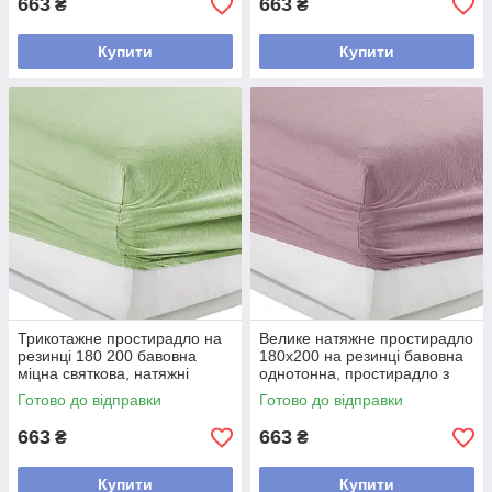
663
663
₴
₴
Купити
Купити
Трикотажне простирадло на
Велике натяжне простирадло
резинці 180 200 бавовна
180х200 на резинці бавовна
міцна святкова, натяжні
однотонна, простирадло з
простирадла Туреччина
трикотажу міцна Рожевий
Готово до відправки
Готово до відправки
добре Салатовий
663
663
₴
₴
Купити
Купити