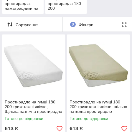
простирадла-
простирадла 180
наматрацники на
200
гумці 180х200 и
Ранфорс
Сортування
0
Фільтри
Простирадло на гумці 180
Простирадло на гумці 180
200 трикотажні якісне,
200 трикотажні якісне, щільна
Щільна натяжна простирадло
натяжна простирадло
наматрацник хороше Білий
наматрацник хороше
Готово до відправки
Готово до відправки
Бежевий
613
613
₴
₴