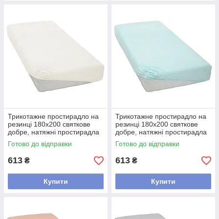
Трикотажне простирадло на
Трикотажне простирадло на
резинці 180х200 святкове
резинці 180х200 святкове
добре, натяжні простирадла
добре, натяжні простирадла
каура бавовняне Кремовий
каура бавовняне М'ятний
Готово до відправки
Готово до відправки
613
613
₴
₴
Купити
Купити