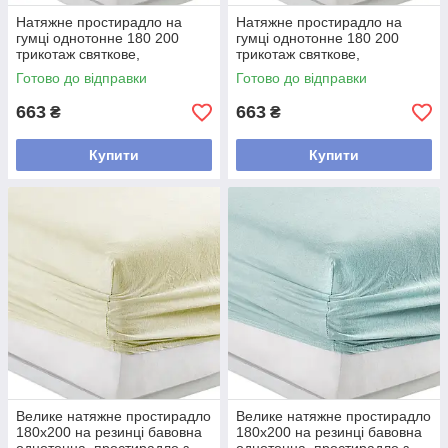
Натяжне простирадло на
Натяжне простирадло на
гумці однотонне 180 200
гумці однотонне 180 200
трикотаж святкове,
трикотаж святкове,
простирадла на гумці Kayra
простирадла на гумці Kayra
Готово до відправки
Готово до відправки
Білий
Коричневий
663
663
₴
₴
Купити
Купити
Велике натяжне простирадло
Велике натяжне простирадло
180х200 на резинці бавовна
180х200 на резинці бавовна