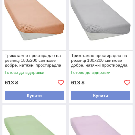
Трикотажне простирадло на
Трикотажне простирадло на
резинці 180х200 святкове
резинці 180х200 святкове
добре, натяжні простирадла
добре, натяжні простирадла
каура бавовняне Персиковий
каура бавовняне Сірий
Готово до відправки
Готово до відправки
613
613
₴
₴
Купити
Купити