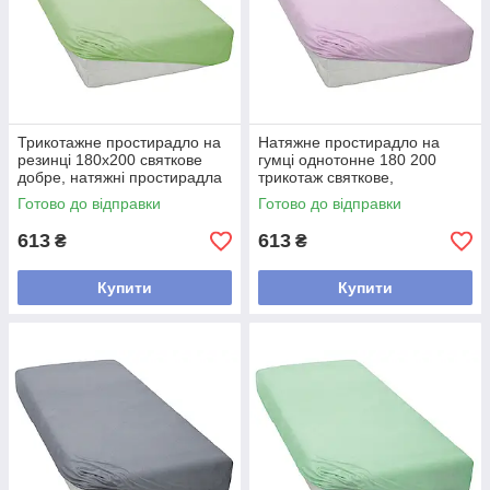
Трикотажне простирадло на
Натяжне простирадло на
резинці 180х200 святкове
гумці однотонне 180 200
добре, натяжні простирадла
трикотаж святкове,
каура бавовняне Салатовий
простирадла на гумці Kayra
Готово до відправки
Готово до відправки
бавовна Рожевий
613
613
₴
₴
Купити
Купити