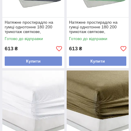
Натяжне простирадло на
Натяжне простирадло на
гумці однотонне 180 200
гумці однотонне 180 200
трикотаж святкове,
трикотаж святкове,
простирадла на гумці Kayra
простирадла на гумці Kayra
Готово до відправки
Готово до відправки
Темно сірий
Ментоловий
613
613
₴
₴
Купити
Купити