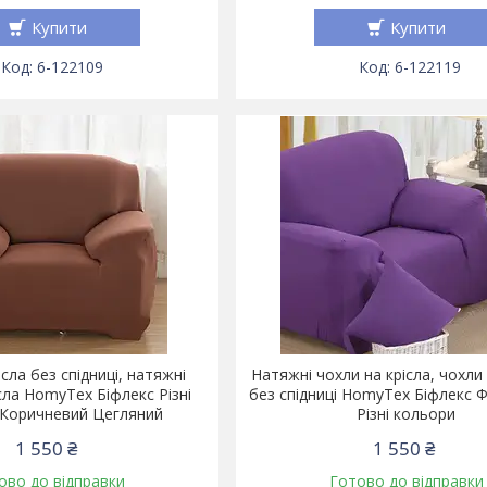
Купити
Купити
6-122109
6-122119
сла без спідниці, натяжні
Натяжні чохли на крісла, чохли 
сла HomyTex Біфлекс Різні
без спідниці HomyTex Біфлекс 
 Коричневий Цегляний
Різні кольори
1 550 ₴
1 550 ₴
ово до відправки
Готово до відправки