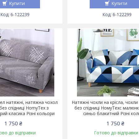
Купити
Купити
6-122239
6-122299
сел натяжні, натяжна чохол
Натяжні чохли на крісла, чохли 
 без спідниці HomyTex з
без спідниці НомуТехс малюн
рий класика Різні кольори
синьо блакитний Різні ко
1 750 ₴
1 750 ₴
ово до відправки
Готово до відправки