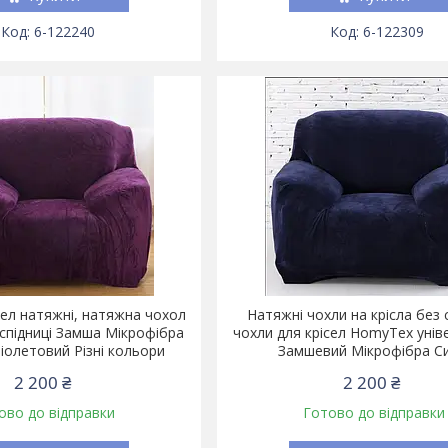
6-122240
6-122309
сел натяжні, натяжна чохол
Натяжні чохли на крісла без с
 спідниці Замша Мікрофібра
чохли для крісел HomyTex унів
олетовий Різні кольори
Замшевий Мікрофібра Си
2 200 ₴
2 200 ₴
ово до відправки
Готово до відправки