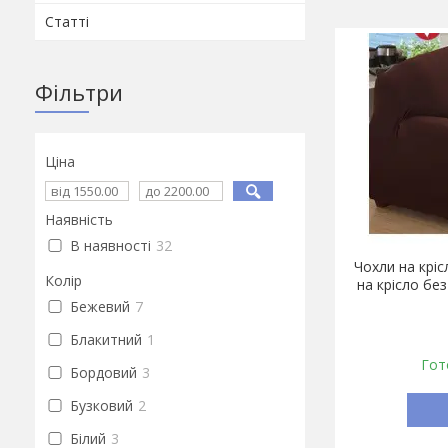
Статті
Фільтри
Ціна
Наявність
В наявності
32
Чохли на крі
Колір
на крісло бе
Бежевий
7
Блакитний
1
Гот
Бордовий
3
Бузковий
2
Білий
3