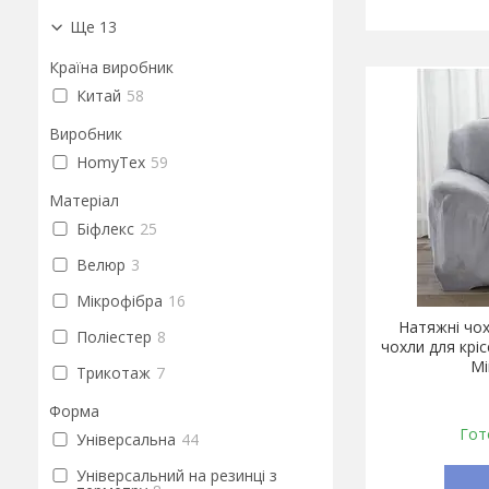
Ще 13
Країна виробник
Китай
58
Виробник
HomyTex
59
Матеріал
Біфлекс
25
Велюр
3
Мікрофібра
16
Натяжні чохл
Поліестер
8
чохли для крі
Мі
Трикотаж
7
Форма
Гот
Універсальна
44
Універсальний на резинці з