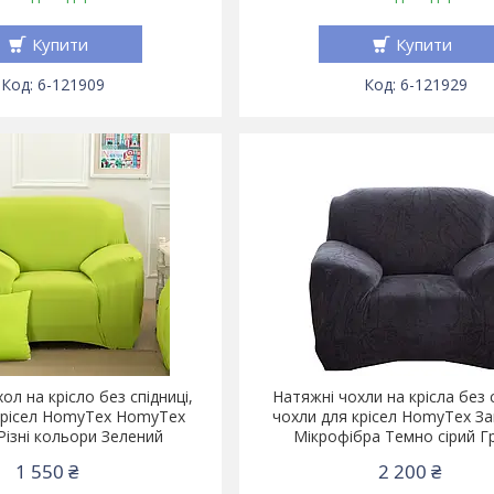
Купити
Купити
6-121909
6-121929
л на крісло без спідниці,
Натяжні чохли на крісла без с
крісел HomyTex HomyTex
чохли для крісел HomyTex З
Різні кольори Зелений
Мікрофібра Темно сірий Г
1 550 ₴
2 200 ₴