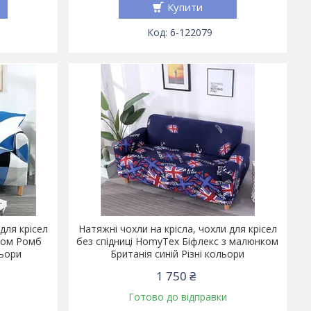
Купити
6-122079
для крісел
Натяжні чохли на крісла, чохли для крісел
ком Ромб
без спідниці HomyTex Біфлекс з малюнком
льори
Британія синій Різні кольори
1 750 ₴
Готово до відправки