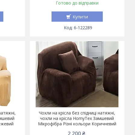
Готово до відправки
Купити
6-122289
натяжні,
Чохли на крісла без спідниці натяжні,
амшевий
чохли на крісла HomyTex Замшевий
Бежевий
Мікрофібра Різні кольори Коричневий
2 200 ₴