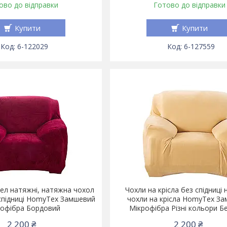
ово до відправки
Готово до відправки
Купити
Купити
6-122029
6-127559
сел натяжні, натяжна чохол
Чохли на крісла без спідниці 
 спідниці HomyTex Замшевий
чохли на крісла HomyTex З
рофібра Бордовий
Мікрофібра Різні кольори 
2 200 ₴
2 200 ₴