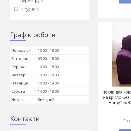
перметру
8
Фігурна
6
Графік роботи
Понеділок
10:00
18:00
Вівторок
09:00
18:00
Середа
10:00
18:00
Четвер
10:00
18:00
Пʼятниця
10:00
18:00
Субота
14:00
18:00
Чохли для крі
на крісло без
Неділя
Вихідний
HomyTex Фі
Контакти
Гот