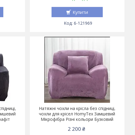
Купити
6-121969
підниці,
Натяжні чохли на крісла без спідниці,
амшевий
чохли для крісел HomyTex Замшевий
рафіт
Мікрофібра Різні кольори Бузковий
2 200 ₴