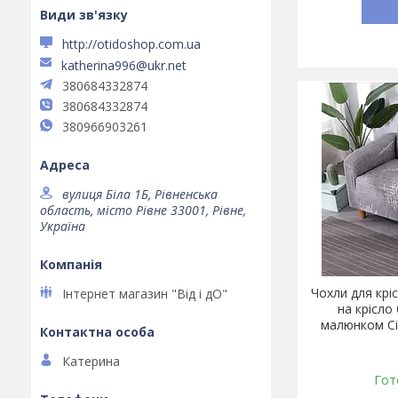
http://otidoshop.com.ua
katherina996@ukr.net
380684332874
380684332874
380966903261
вулиця Біла 1Б, Рівненська
область, місто Рівне 33001, Рівне,
Україна
Чохли для крі
Інтернет магазин "Від і дО"
на крісло
малюнком Сі
Катерина
Гот