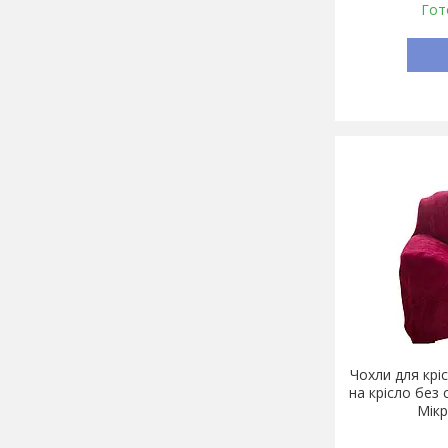
Гот
Чохли для крі
на крісло без
Мік