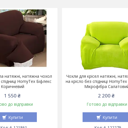
сла натяжні, натяжна чохол
Чохли для крісел натяжні, нат
з спідниці HomyTex Біфлекс
на крісло без спідниці HomyTe
Коричневий
Мікрофібра Салатови
1 550 ₴
2 200 ₴
ово до відправки
Готово до відправки
Купити
Купити
6-121861
6-122279