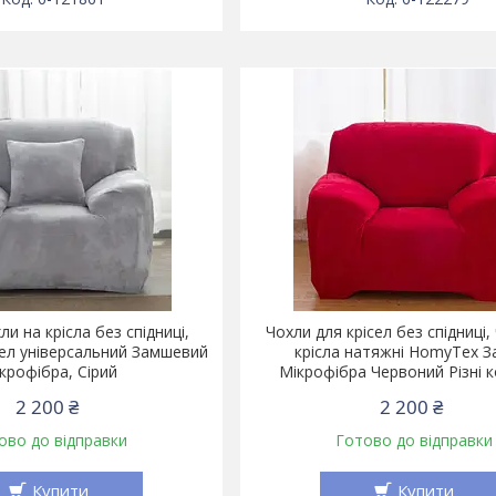
и на крісла без спідниці,
Чохли для крісел без спідниці,
сел універсальний Замшевий
крісла натяжні HomyTex 
крофібра, Сірий
Мікрофібра Червоний Різні 
2 200 ₴
2 200 ₴
ово до відправки
Готово до відправки
Купити
Купити