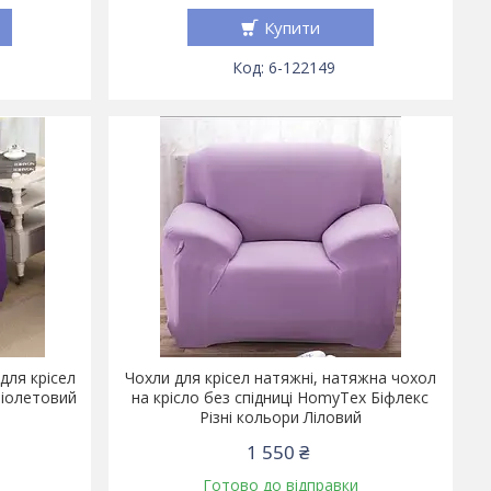
Купити
6-122149
для крісел
Чохли для крісел натяжні, натяжна чохол
Фіолетовий
на крісло без спідниці HomyTex Біфлекс
Різні кольори Ліловий
1 550 ₴
Готово до відправки