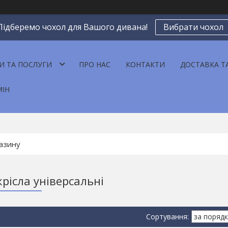
Підберемо чохол для Вашого дивана!
Вибрати чохол
И ТА ПОСЛУГИ
ПРО НАС
КОНТАКТИ
ДОСТАВКА Т
МІН
крісла універсальні