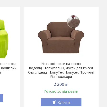
яжна чохол
Натяжні чохли на крісла
x Замшевий
водовідштовхувальні, чохли для крісел
й
без спідниці HomyTex Homytex Пісочний
Різні кольори
2 200 ₴
Готово до відправки
Купити