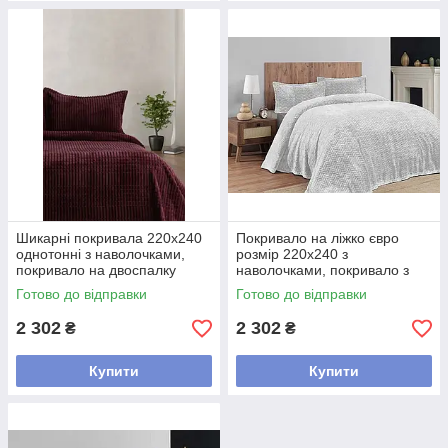
Шикарні покривала 220х240
Покривало на ліжко євро
однотонні з наволочками,
розмір 220х240 з
покривало на двоспалку
наволочками, покривало з
Фіолетовий
прострочкою на двохспалку
Готово до відправки
Готово до відправки
Світло сірий
2 302
2 302
₴
₴
Купити
Купити