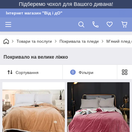
Підберемо чохол для Вашого дивана!
Інтернет магазин "Від і дО"
Товари та послуги
Покривала та пледи
М'який плед 
Покривало на велике ліжко
Сортування
0
Фільтри