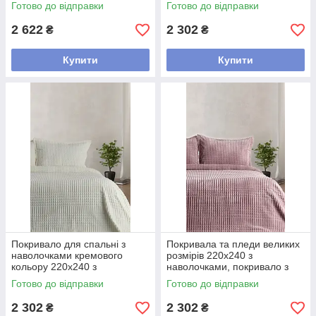
мікрофібри стильний м'який
ліжко Бежевий
Готово до відправки
Готово до відправки
Сірий
2 622
2 302
₴
₴
Купити
Купити
Покривало для спальні з
Покривала та пледи великих
наволочками кремового
розмірів 220х240 з
кольору 220х240 з
наволочками, покривало з
наволочками, покривало на
прострочкою на ліжко
Готово до відправки
Готово до відправки
ліжко Кремовий
Пудровий
2 302
2 302
₴
₴