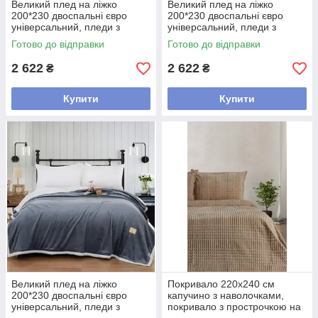
Великий плед на ліжко
Великий плед на ліжко
200*230 двоспальні євро
200*230 двоспальні євро
універсальний, пледи з
універсальний, пледи з
мікрофібри стильні м'який
мікрофібри м'який
Готово до відправки
Готово до відправки
Блакитний
Коричневий
2 622
2 622
₴
₴
Купити
Купити
Великий плед на ліжко
Покривало 220х240 см
200*230 двоспальні євро
капучино з наволочками,
універсальний, пледи з
покривало з прострочкою на