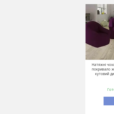
Натяжні чохл
покривало ж
кутовий ди
Гот