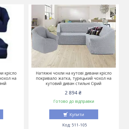
ни крісло
Натяжні чохли на кутові дивани крісло
чохол на
покривало жатка, турецький чохол на
иній
кутовий диван стильні Сірий
2 894 ₴
Готово до відправки
Купити
511-105