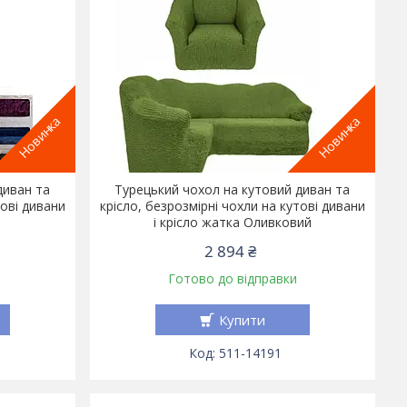
Новинка
Новинка
диван та
Турецький чохол на кутовий диван та
тові дивани
крісло, безрозмірні чохли на кутові дивани
і крісло жатка Оливковий
2 894 ₴
Готово до відправки
Купити
511-14191