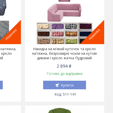
Новинка
Новинка
 натяжна,
Накидка на м'який куточок та крісло
 крісло
натяжна, безрозмірні чохли на кутові
ий
дивани і крісло жатка Пудровий
2 894 ₴
Готово до відправки
Купити
511-141