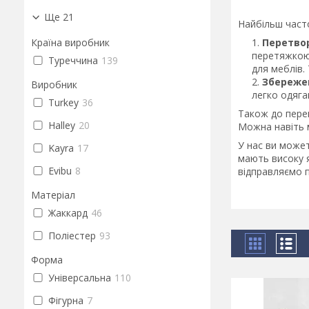
Ще 21
Найбільш час
Країна виробник
Перетвор
перетяжкою.
Туреччина
139
для меблів.
Збережен
Виробник
легко одяга
Turkey
36
Також до перев
Halley
20
Можна навіть м
У нас ви може
Kayra
17
мають високу я
Evibu
8
відправляємо по
Матеріал
Жаккард
46
Поліестер
93
Форма
Універсальна
110
Фігурна
7