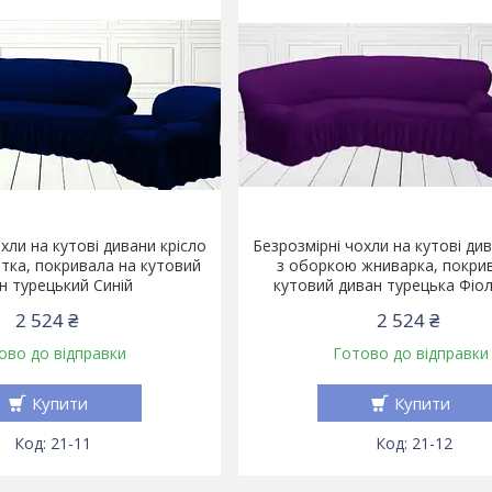
хли на кутові дивани крісло
Безрозмірні чохли на кутові див
тка, покривала на кутовий
з оборкою жниварка, покри
н турецький Синій
кутовий диван турецька Фіо
2 524 ₴
2 524 ₴
ово до відправки
Готово до відправки
Купити
Купити
21-11
21-12