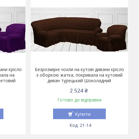
ани крісло
Безрозмірні чохли на кутові дивани крісло
вала на
з оборкою жатка, покривала на кутовий
летовий
диван турецький Шоколадний
2 524 ₴
Готово до відправки
Купити
21-14