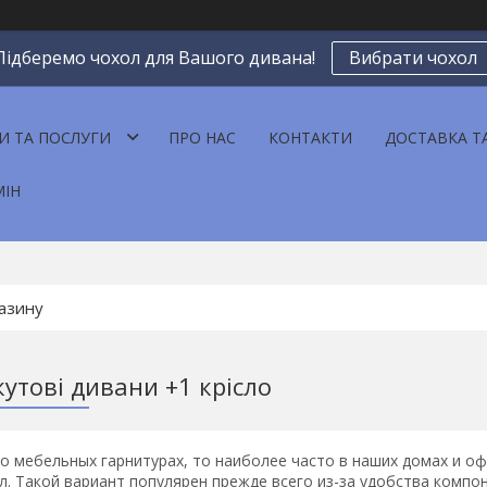
Підберемо чохол для Вашого дивана!
Вибрати чохол
И ТА ПОСЛУГИ
ПРО НАС
КОНТАКТИ
ДОСТАВКА Т
МІН
кутові дивани +1 крісло
 о мебельных гарнитурах, то наиболее часто в наших домах и 
ел. Такой вариант популярен прежде всего из-за удобства комп