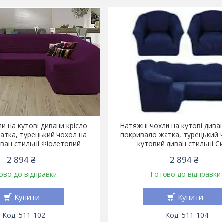
и на кутові дивани крісло
Натяжні чохли на кутові дива
атка, турецький чохол на
покривало жатка, турецький 
ван стильні Фіолетовий
кутовий диван стильні С
2 894 ₴
2 894 ₴
ово до відправки
Готово до відправки
Купити
Купити
511-102
511-104