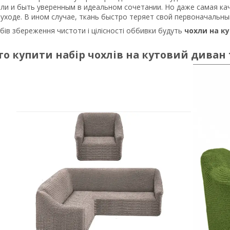
ли и быть уверенным в идеальном сочетании. Но даже самая кач
уходе. В ином случае, ткань быстро теряет свой первоначальны
бів збереження чистоти і цілісності оббивки будуть
чохли на ку
о купити набір чохлів на кутовий диван 