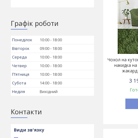
Графік роботи
Понеділок
10:00
18:00
Вівторок
09:00
18:00
Середа
10:00
18:00
Чохол на куто
накидка на
Четвер
10:00
18:00
жакард
Пʼятниця
10:00
18:00
3 1
Субота
14:00
18:00
Гот
Неділя
Вихідний
Контакти