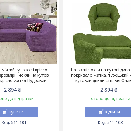
 м'який куточок і крісло
Натяжні чохли на кутові дива
зрозмірні чохли на кутові
покривало жатка, турецький 
 крісло жатка Пудровий
кутовий диван стильні Оли
2 894 ₴
2 894 ₴
ово до відправки
Готово до відправки
Купити
Купити
511-101
511-103