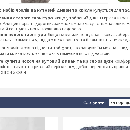
то
набір чохлів на кутовий диван та крісло
купується для таки
ення старого гарнітура
. Якщо улюблений диван і крісла втрат
 Але цей варіант дорогий, займає чимало часу і є тимчасовим.
 Та й коштують вони порівняно недорого.
ня нового гарнітура
. Якщо ви купили нові диван і крісла, збе
ються і знімаються, піддаються пранню. Та й замінити їх не скла
аг чохлів можна віднести той факт, що завдяки їм можна швидко 
ати кілька комплектів чохлів і змінювати їх під настрій.
те
купити чохол на кутовий диван та крісло
за дуже комфорт
кість і служать тривалий період часу, добре переносять прання
 всій Україні.