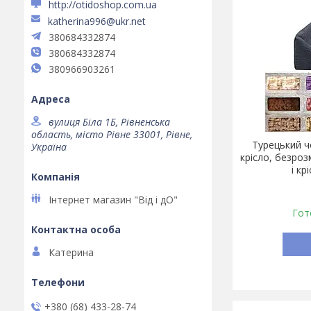
http://otidoshop.com.ua
katherina996@ukr.net
380684332874
380684332874
380966903261
вулиця Біла 1Б, Рівненська
область, місто Рівне 33001, Рівне,
Турецький ч
Україна
крісло, безроз
і кр
Інтернет магазин "Від і дО"
Гот
Катерина
+380 (68) 433-28-74