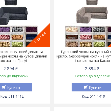
Новинка
охол на кутовий диван та
Турецький чохол на кутовий 
мірні чохли на кутові дивани
крісло, безрозмірні чохли на ку
ісло жатка Графіт
і крісло жатка Какао
2 894 ₴
2 894 ₴
ово до відправки
Готово до відправки
Купити
Купити
511-1412
511-1419