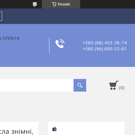
Кошик
А ОПЛАТА
+380 (68) 433-28-74
+380 (96) 690-32-61
ла знімні,