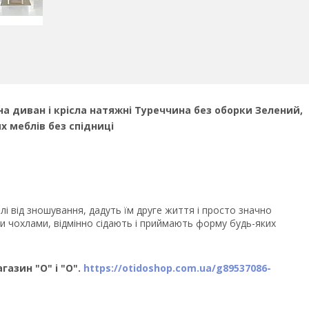
 на диван і крісла натяжні Туреччина без оборки Зелений,
х меблів без спідниці
і від зношування, дадуть їм друге життя і просто значно
и чохлами, відмінно сідають і приймають форму будь-яких
газин "О" і "О".
https://otidoshop.com.ua/g89537086-