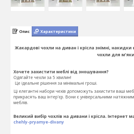
Опис
Характеристики
Жакардові чохли на диван і крісла знімні, накидки
чохли для м'яки
Хочете захистити меблі від зношування?
Одягайте чехли за 5 хвилин!
Це ідеальне рішення за мінімальні гроші.
Ці елегантні набори чехів допоможуть захистити ваші мебл
прикрасять ваш інтер'єр. Вони є універсальними натяжним
меблів.
Великий вибір чохлів на дивани і крісла. Інтернет ма
chehly-pryamye-divany