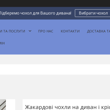
Підберемо чохол для Вашого дивана!
Вибрати чохол
И ТА ПОСЛУГИ
ПРО НАС
КОНТАКТИ
ДОСТАВКА Т
МІН
Жакардові чохли на диван і кріс