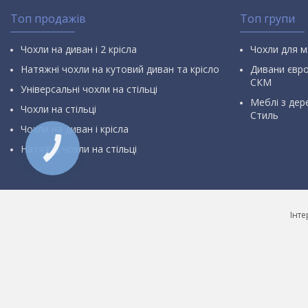
Топ продажів
Топ групи
Чохли на диван і 2 крісла
Чохли для м
Натяжні чохли на кутовий диван та крісло
Дивани євр
СКМ
Універсальні чохли на стільці
Меблі з дер
Чохли на стільці
Стиль
Чохли на диван і крісла
Натяжні чохли на стільці