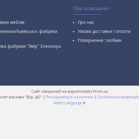
Про компанію
яких меблів
Про нас
окнижкиЛьвівської фабрики
Умови доставки і оплати
Повернення таобмін
ева фабрики "Явір" Елеонора
Сайт створений на маркетплейсі
Prom.ua
Інтернет магазин "Від і дО" |
Поскаржитися на контент
|
Політика конфіденцій
Select Language
▼