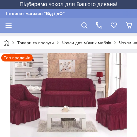
Підберемо чохол для Вашого дивана!
Інтернет магазин "Від і дО"
Товари та послуги
Чохли для м'яких меблів
Чохли на
Топ продажів