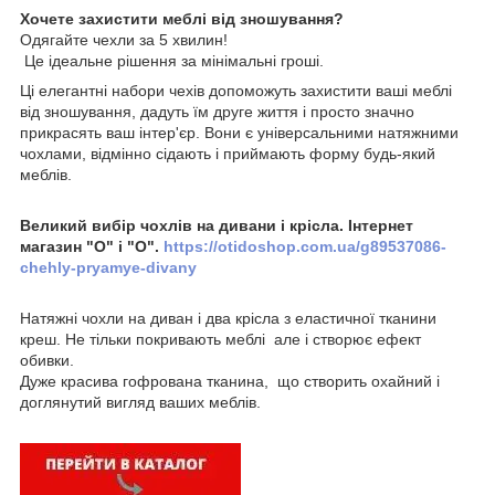
Хочете захистити меблі від зношування?
Одягайте чехли за 5 хвилин!
Це ідеальне рішення за мінімальні гроші.
Ці елегантні набори чехів допоможуть захистити ваші меблі
від зношування, дадуть їм друге життя і просто значно
прикрасять ваш інтер'єр. Вони є універсальними натяжними
чохлами, відмінно сідають і приймають форму будь-який
меблів.
Великий вибір чохлів на дивани і крісла. Інтернет
магазин "О" і "О".
https://otidoshop.com.ua/g89537086-
chehly-pryamye-divany
Натяжні чохли на диван і два крісла з еластичної тканини
креш. Не тільки покривають меблі але і створює ефект
обивки.
Дуже красива гофрована тканина, що створить охайний і
доглянутий вигляд ваших меблів.