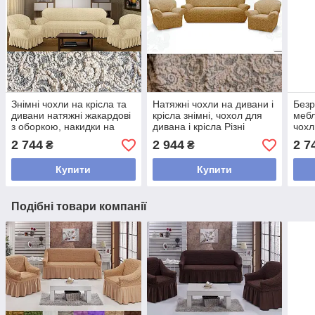
Знімні чохли на крісла та
Натяжні чохли на дивани і
Безр
дивани натяжні жакардові
крісла знімні, чохол для
мебл
з оборкою, накидки на
дивана і крісла Різні
чохл
диван і крісла Кремовий
кольори жакардовий
жака
2 744
2 944
2 7
₴
₴
Бежевий
Сіри
Купити
Купити
Подібні товари компанії