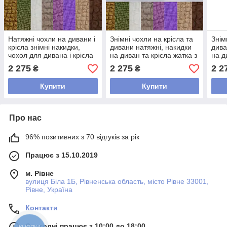
Натяжні чохли на дивани і
Знімні чохли на крісла та
Знім
крісла знімні накидки,
дивани натяжні, накидки
дива
чохол для дивана і крісла
на диван та крісла жатка з
на д
Різні кольори Бежевий
оборкою Коричневий
обор
2 275
2 275
2 2
₴
₴
Купити
Купити
Про нас
96% позитивних з 70 відгуків за рік
Працює з 15.10.2019
м. Рівне
вулиця Біла 1Б, Рівненська область, місто Рівне 33001,
Рівне, Україна
Контакти
Сьогодні працює з 10:00 до 18:00