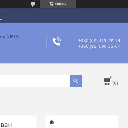
Кошик
А ОПЛАТА
+380 (68) 433-28-74
+380 (96) 690-32-61
иван