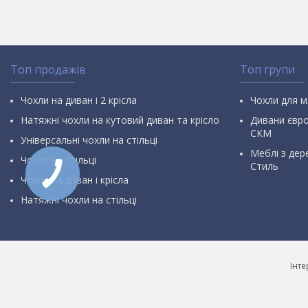
Топ продажів
Топ групи
Чохли на диван і 2 крісла
Чохли для м
Натяжні чохли на кутовий диван та крісло
Дивани євр
СКМ
Універсальні чохли на стільці
Меблі з дер
Чохли на стільці
Стиль
Чохли на диван і крісла
Натяжні чохли на стільці