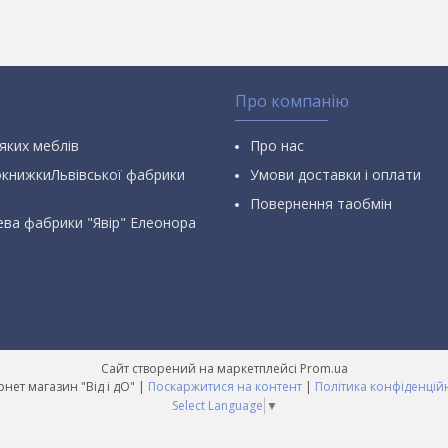
Про компанію
яких меблів
Про нас
окнижкиЛьвівської фабрики
Умови доставки і оплати
Повернення таобмін
ева фабрики "Явір" Елеонора
Сайт створений на маркетплейсі
Prom.ua
Інтернет магазин "Від і дО" |
Поскаржитися на контент
|
Політика конфіденцій
Select Language
▼