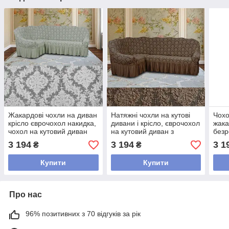
Жакардові чохли на диван
Натяжні чохли на кутові
Чохо
крісло єврочохол накидка,
дивани і крісло, єврочохол
жака
чохол на кутовий диван
на кутовий диван з
безр
крісло безрозмірні Світло
спідницею жакардовий
на к
3 194
3 194
3 1
₴
₴
сірий
накидка Кавовий
євро
Купити
Купити
Про нас
96% позитивних з 70 відгуків за рік