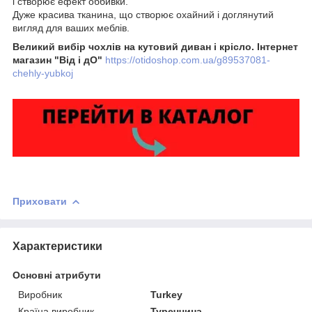
і створює ефект оббивки.
Дуже красива тканина, що створює охайний і доглянутий
вигляд для ваших меблів.
Великий вибір чохлів на кутовий диван і крісло. Інтернет
магазин "Від і дО"
https://otidoshop.com.ua/g89537081-
chehly-yubkoj
Приховати
Характеристики
Основні атрибути
Виробник
Turkey
Країна виробник
Туреччина