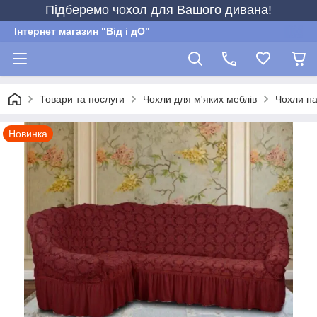
Підберемо чохол для Вашого дивана!
Інтернет магазин "Від і дО"
Товари та послуги
Чохли для м'яких меблів
Чохли на
Новинка