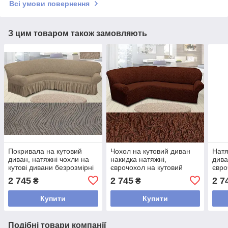
Всі умови повернення
З цим товаром також замовляють
Покривала на кутовий
Чохол на кутовий диван
Натя
диван, натяжні чохли на
накидка натяжні,
дива
кутові дивани безрозмірні
єврочохол на кутовий
євро
жакардові з оборкою Всі
диван жакардовий
дива
2 745
2 745
2 7
₴
₴
кольори Бежевий
Коричневий
обор
Купити
Купити
Подібні товари компанії