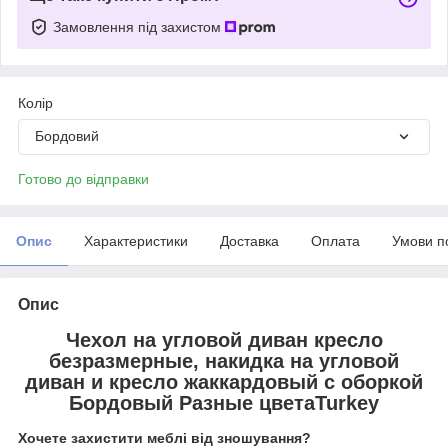
Замовлення під захистом
Колір
Бордовий
Готово до відправки
Опис
Характеристики
Доставка
Оплата
Умови п
Опис
Чехол на угловой диван кресло
безразмерные, накидка на угловой
диван и кресло жаккардовый с оборкой
Бордовый Разные цветаTurkey
Хочете захистити меблі від зношування?