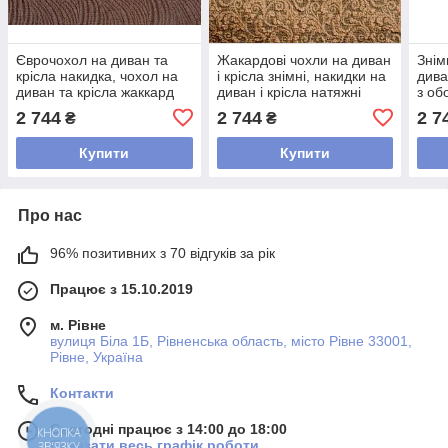
Єврочохол на диван та
Жакардові чохли на диван
Знім
крісла накидка, чохол на
і крісла знімні, накидки на
дива
диван та крісла жаккард
диван і крісла натяжні
з об
натяжні з оборкою
Туреччина з оборкою
дива
2 744
2 744
2 7
₴
₴
Коричневий
Пісочний
Купити
Купити
Про нас
96% позитивних з 70 відгуків за рік
Працює з 15.10.2019
м. Рівне
вулиця Біла 1Б, Рівненська область, місто Рівне 33001,
Рівне, Україна
Контакти
Сьогодні працює з 14:00 до 18:00
КНОПКА
Показати весь графік роботи
ЗВ'ЯЗКУ