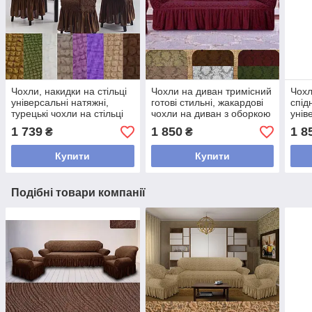
Чохли, накидки на стільці
Чохли на диван тримісний
Чохл
універсальні натяжні,
готові стильні, жакардові
спід
турецькі чохли на стільці
чохли на диван з оборкою
унів
стрейч декоративні
Бордовий
трим
1 739
1 850
1 8
₴
₴
Коричневий
Зел
Купити
Купити
Подібні товари компанії