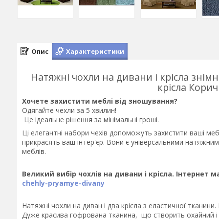
Опис
Характеристики
Натяжні чохли на дивани і крісла знімн
крісла Кори
Хочете захистити меблі від зношування?
Одягайте чехли за 5 хвилин!
Це ідеальне рішення за мінімальні гроші.
Ці елегантні набори чехів допоможуть захистити ваші мебл
прикрасять ваш інтер'єр. Вони є універсальними натяжним
меблів.
Великий вибір чохлів на дивани і крісла. Інтернет ма
chehly-pryamye-divany
Натяжні чохли на диван і два крісла з еластичної тканини
Дуже красива гофрована тканина, що створить охайний і