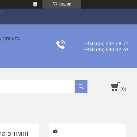
Кошик
А ОПЛАТА
+380 (68) 433-28-74
+380 (96) 690-32-61
ла знімні