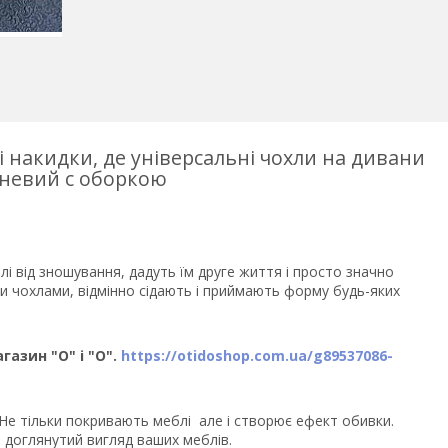
і накидки, де універсальні чохли на дивани
чневий с оборкою
і від зношування, дадуть їм друге життя і просто значно
и чохлами, відмінно сідають і приймають форму будь-яких
газин "О" і "О".
https://otidoshop.com.ua/g89537086-
. Не тільки покривають меблі але і створює ефект обивки.
 доглянутий вигляд ваших меблів.