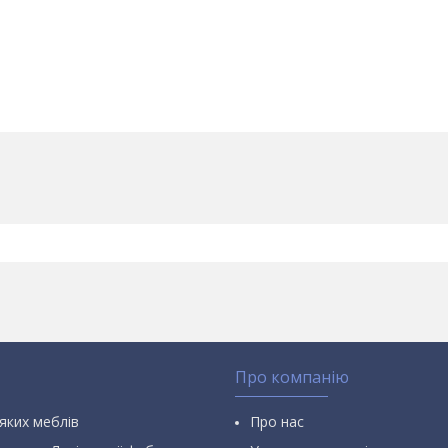
Про компанію
яких меблів
Про нас