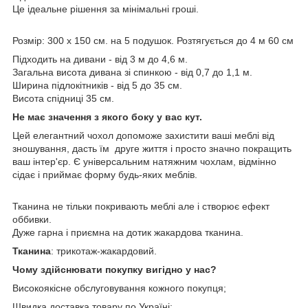
Це ідеальне рішення за мінімальні гроші.
Розмір: 300 х 150 см. на 5 подушок. Розтягується до 4 м 60 см
Підходить на дивани - від 3 м до 4,6 м.
Загальна висота дивана зі спинкою - від 0,7 до 1,1 м.
Ширина підлокітників - від 5 до 35 см.
Висота спідниці 35 см.
Не має значення з якого боку у вас кут.
Цей елегантний чохол допоможе захистити ваші меблі від
зношування, дасть їм друге життя і просто значно покращить
ваш інтер'єр. Є універсальним натяжним чохлам, відмінно
сідає і приймає форму будь-яких меблів.
Тканина не тільки покривають меблі але і створює ефект
оббивки.
Дуже гарна і приємна на дотик жакардова тканина.
Тканина
: трикотаж-жакардовий.
Чому здійснювати покупку вигідно у нас?
Високоякісне обслуговування кожного покупця;
Швидка доставка товару по Україні;