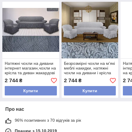
Натяжні чохли на дивани
Безрозмірні чохли на м'які
Натя
інтернет магазин,чохли на
меблі накидки, натяжні
інте
крісла та диван жакардові
чохли на дивани і крісла
на к
з спідницею безрозмірні
жакардові з оборкою
жака
2 744
2 744
2 7
₴
₴
Сірий
безр
Купити
Купити
Про нас
96% позитивних з 70 відгуків за рік
Працює з 15.10.2019