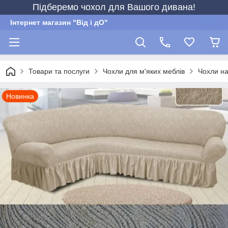
Підберемо чохол для Вашого дивана!
Інтернет магазин "Від і дО"
Товари та послуги
Чохли для м'яких меблів
Чохли на
Новинка