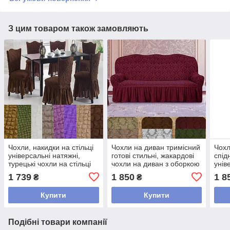
З цим товаром також замовляють
Чохли, накидки на стільці
Чохли на диван тримісний
Чохл
універсальні натяжні,
готові стильні, жакардові
спід
турецькі чохли на стільці
чохли на диван з оборкою
унів
стрейч декоративні
Бордовий
трим
1 739
1 850
1 8
₴
₴
Коричневий
Зел
Купити
Купити
Подібні товари компанії