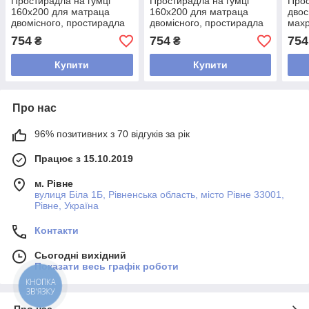
Простирадла на гумці
Простирадла на гумці
Прос
160х200 для матраца
160х200 для матраца
двос
двомісного, простирадла
двомісного, простирадла
махр
натяжна 160х200 щільна
натяжна 160х200 щільна
для 
754
754
754
₴
₴
махрова Рожевий
махрова Білий
щіль
Купити
Купити
Про нас
96% позитивних з 70 відгуків за рік
Працює з 15.10.2019
м. Рівне
вулиця Біла 1Б, Рівненська область, місто Рівне 33001,
Рівне, Україна
Контакти
Сьогодні вихідний
Показати весь графік роботи
КНОПКА
ЗВ'ЯЗКУ