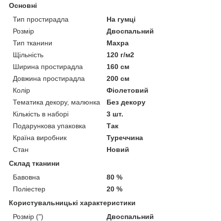
Основні
Тип простирадла
На гумці
Розмір
Двоспальний
Тип тканини
Махра
Щільність
120 г/м2
Ширина простирадла
160 см
Довжина простирадла
200 см
Колір
Фіолетовий
Тематика декору, малюнка
Без декору
Кількість в наборі
3 шт.
Подарункова упаковка
Так
Країна виробник
Туреччина
Стан
Новий
Склад тканини
Бавовна
80 %
Поліестер
20 %
Користувальницькі характеристики
Розмір (")
Двоспальний