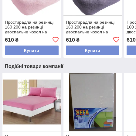
Простирадла на резинці
Простирадла на резинці
Прос
160 200 на резинці
160 200 на резинці
160 
двоспальне чохол на
двоспальне чохол на
двос
матрац, простирадло для
матрац, простирадло для
матр
610
610
610
₴
₴
матраца махрова Рожевий
матраца махрова
мат
Фіолетова
Сал
Купити
Купити
Подібні товари компанії