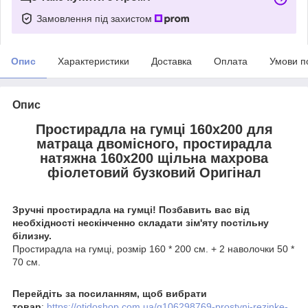
Замовлення під захистом
Опис
Характеристики
Доставка
Оплата
Умови п
Опис
Простирадла на гумці 160х200 для
матраца двомісного, простирадла
натяжна 160х200 щільна махрова
фіолетовий бузковий Оригінал
Зручні простирадла на гумці! Позбавить вас від
необхідності нескінченно складати зім'яту постільну
білизну.
Простирадла на гумці, розмір 160 * 200 см. + 2 наволочки 50 *
70 см.
Перейдіть за посиланням, щоб вибрати
товар
:
https://otidoshop.com.ua/g106298769-prostyni-rezinke-