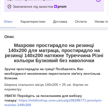
Замовлення під захистом
Опис
Характеристики
Доставка
Оплата
Умови п
Опис
Махрове простирадло на резинці
140х200 для матраца, простирадло на
резинці 140х200 натяжне Туреччина Різні
кольори Бузковий без наволочки
Зручні простирадла на гумці! Позбавлять Вас
необхідності нескінченно перестилати зім'яту постільна
білизна
Ширина спального місця 140х200 + 25 см. бортик по
периметру
УВАГА! Перейдіть за посиланням для вибору
товару:
https://otidoshop.com.ua/ua/g106298771-prostyni-
rezinke-140h200