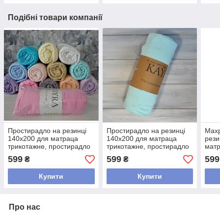
Подібні товари компанії
Простирадло на резинці
Простирадло на резинці
Махр
140х200 для матраца
140х200 для матраца
рези
трикотажне, простирадло
трикотажне, простирадло
матр
трикотажне на резинці
трикотажне на резинці
рези
599
599
599
₴
₴
Туреччина Білий
Туреччина М'ятний
Туре
Купити
Купити
Про нас