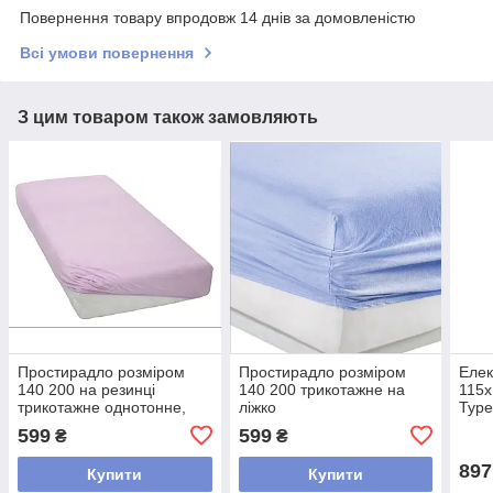
Повернення товару впродовж 14 днів за домовленістю
Всі умови повернення
З цим товаром також замовляють
Простирадло розміром
Простирадло розміром
Елек
140 200 на резинці
140 200 трикотажне на
115х
трикотажне однотонне,
ліжко
Туре
захисне простирадло на
однотонне, простирадло
елек
599
599
₴
₴
матрац Рожевий
на гумці 140х200
полу
полуторне Блакитний
ткан
897
Купити
Купити