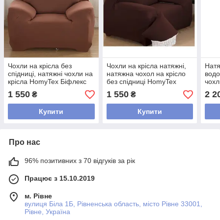
Чохли на крісла без
Чохли на крісла натяжні,
Натя
спідниці, натяжні чохли на
натяжна чохол на крісло
водо
крісла HomyTex Біфлекс
без спідниці HomyTex
чохл
Різні кольори Коричневий
Біфлекс Коричневий
спід
1 550
1 550
2 2
₴
₴
Цегляний
Різн
Купити
Купити
Про нас
96% позитивних з 70 відгуків за рік
Працює з 15.10.2019
м. Рівне
вулиця Біла 1Б, Рівненська область, місто Рівне 33001,
Рівне, Україна