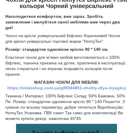
кольори Чорний універсальний
Насолодитеся комфортом, вже зараз. Зробіть
замовлення і милуйтеся своєї меблями вже через два
дні!
Чохол на крісло універсальний Біфлекс Коричневий Чохли
для крісел універсальні торгової марки "HomyTex" .
Розмір: стандартне одномісне крісло 90 * 140 см.
Еластичні чохли для м'яких меблів виготовляються з 100%
біфлекс, тканина приємна на дотик, практична в експлуатації,
легко стирається і не втрачає яскравість кольорів після
прання.
МАГАЗИН ЧОХЛИ ДЛЯ МЕБЛІВ:
https://otidoshop.com.ua/g89364851-chehly-dlya-myagkoj
Тканина / Матеріал: 100% Біфлекс Склад: 50% Бавовна, 50%
Пе. Розмір: стандартне одномісне крісло 90 * 140 Пошиття: З
гумкою по всьому периметру, добре тягнеться Виробництво:
HomyTex Упаковка: ПВХ пакет Так само для комплектації Ви
можете купити декор. наволочка 45*45