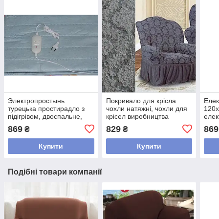
Электропростынь
Покривало для крісла
Елек
турецька простирадло з
чохли натяжні, чохли для
120х
підігрівом, двоспальне,
крісел виробництва
елек
электропростынь 120х160
Туреччина жакардові з
туре
869
829
869
₴
₴
Блакитний
спідницею Темно сірий
піді
Рож
Купити
Купити
Подібні товари компанії