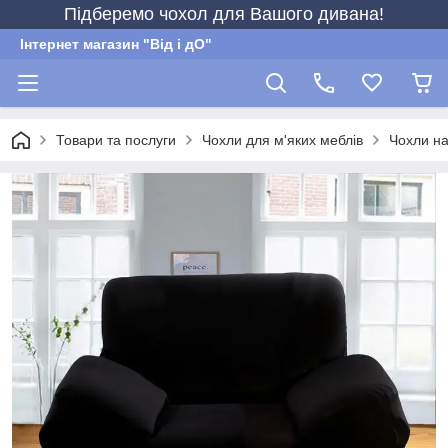
Підберемо чохол для Вашого дивана!
Інтернет магазин "Від і дО"
Товари та послуги
Чохли для м'яких меблів
Чохли на