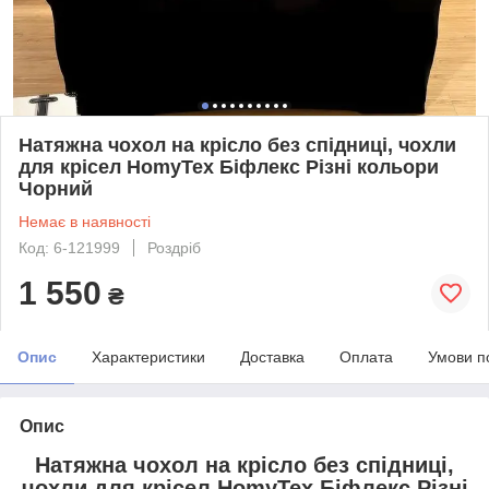
Натяжна чохол на крісло без спідниці, чохли
для крісел HomyTex Біфлекс Різні кольори
Чорний
Немає в наявності
Код: 6-121999
Роздріб
1 550
₴
Опис
Характеристики
Доставка
Оплата
Умови п
Опис
Натяжна чохол на крісло без спідниці,
чохли для крісел HomyTex Біфлекс Різні