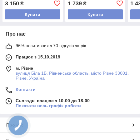
водовідштовхувальні
чохли на стільці натяжні
чохл
3 150
1 739
1 4
₴
₴
Коричневий 6 штук
Туреччина М'ятний
натя
беж
Купити
Купити
Про нас
96% позитивних з 70 відгуків за рік
Працює з 15.10.2019
м. Рівне
вулиця Біла 1Б, Рівненська область, місто Рівне 33001,
Рівне, Україна
Контакти
Сьогодні працює з 10:00 до 18:00
Показати весь графік роботи
Про нас