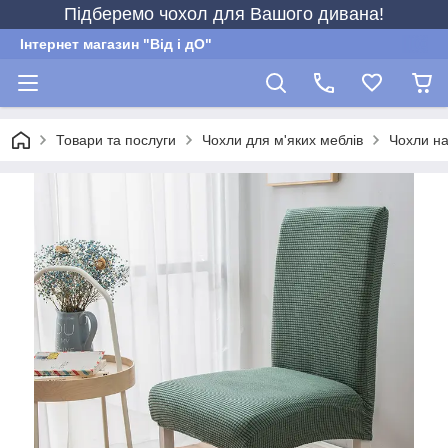
Підберемо чохол для Вашого дивана!
Інтернет магазин "Від і дО"
Товари та послуги
Чохли для м'яких меблів
Чохли на