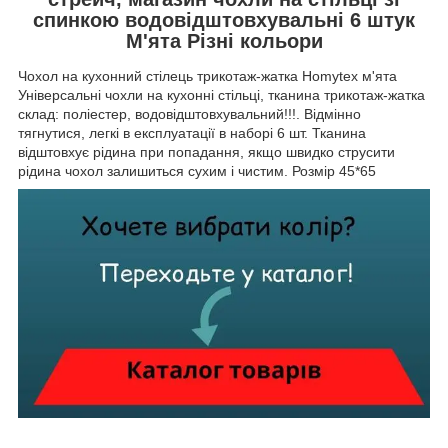
спинкою водовідштовхувальні 6 штук
М'ята Різні кольори
Чохол на кухонний стілець трикотаж-жатка Homytex м'ята
Універсальні чохли на кухонні стільці, тканина трикотаж-жатка
склад: поліестер, водовідштовхувальний!!!. Відмінно
тягнутися, легкі в експлуатації в наборі 6 шт. Тканина
відштовхує рідина при попадання, якщо швидко струсити
рідина чохол залишиться сухим і чистим. Розмір 45*65