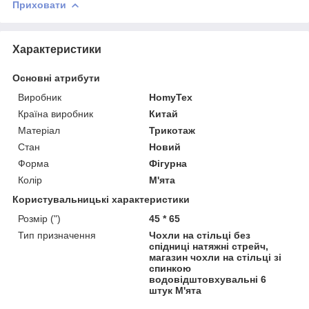
Приховати
Характеристики
Основні атрибути
Виробник
HomyTex
Країна виробник
Китай
Матеріал
Трикотаж
Стан
Новий
Форма
Фігурна
Колір
М'ята
Користувальницькі характеристики
Розмір (")
45 * 65
Тип призначення
Чохли на стільці без
спідниці натяжні стрейч,
магазин чохли на стільці зі
спинкою
водовідштовхувальні 6
штук М'ята