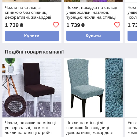
Чохли на стільці зі
Чохли, накидки на стільці
Чохл
спинкою без спідниці
універсальні натяжні,
унів
декоративні, жакардові
турецькі чохли на стільці
чохл
чохли на стільці натяжні
стрейч декоративні
стре
1 739
1 739
1 7
₴
₴
турецькі Коричневий
Коричневий
Сіри
Купити
Купити
Подібні товари компанії
Чохли, накидки на стільці
Чохли на стільці зі
Унів
універсальні, натяжні
спинкою без спідниці
стіл
чохли на стільці стрейч
декоративні, жакардові
комп