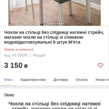
Чохли на стільці без спідниці натяжні стрейч,
магазин чохли на стільці зі спинкою
водовідштовхувальні 6 штук М'ята
Немає в наявності
Код: HT-25620
Роздріб
3 150
₴
Опис
Характеристики
Доставка
Оплата
Умови п
Опис
Чохли на стільці без спідниці натяжні
стрейч, магазин чохли на стільці зі