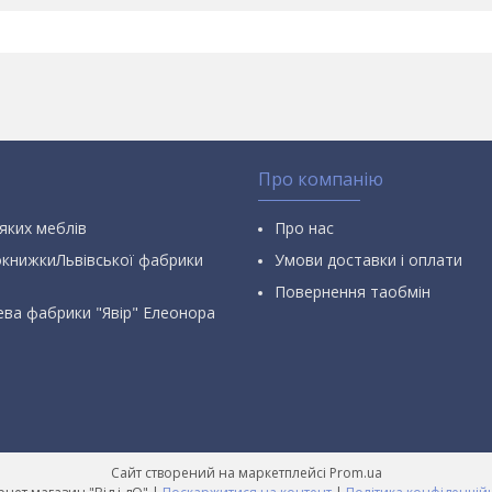
Про компанію
яких меблів
Про нас
окнижкиЛьвівської фабрики
Умови доставки і оплати
Повернення таобмін
ева фабрики "Явір" Елеонора
Сайт створений на маркетплейсі
Prom.ua