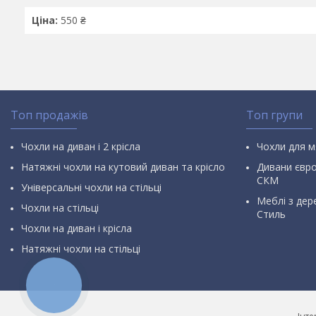
Ціна:
550 ₴
Топ продажів
Топ групи
Чохли на диван і 2 крісла
Чохли для м
Натяжні чохли на кутовий диван та крісло
Дивани євр
СКМ
Універсальні чохли на стільці
Меблі з дер
Чохли на стільці
Стиль
Чохли на диван і крісла
Натяжні чохли на стільці
КНОПКА
ЗВ'ЯЗКУ