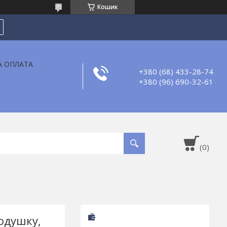
Кошик
А ОПЛАТА
+380 (68) 433-28-74
+380 (96) 690-32-61
одушку,