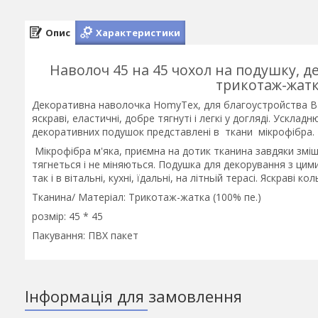
Опис
Характеристики
Наволоч 45 на 45 чохол на подушку, 
трикотаж-жатк
Декоративна наволочка HomyTex, для благоустройства Ваш
яскраві, еластичні, добре тягнуті і легкі у догляді. Ускл
декоративних подушок представлені в ткани мікрофібра.
Мікрофібра м'яка, приємна на дотик тканина завдяки зміш
тягнеться і не міняються. Подушка для декорування з ци
так і в вітальні, кухні, їдальні, на літньій терасі. Яскраві 
Тканина/ Матеріал: Трикотаж-жатка (100% пе.)
розмір: 45 * 45
Пакування: ПВХ пакет
Інформація для замовлення