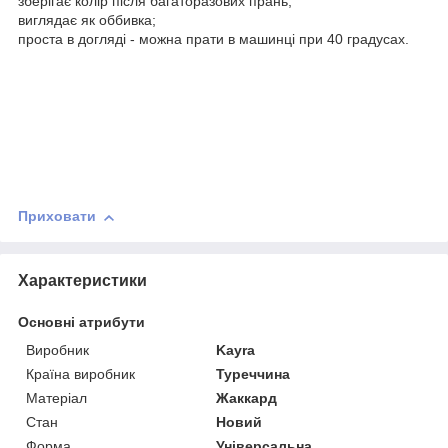
зберігає колір після багаторазових прань;
виглядає як оббивка;
проста в догляді - можна прати в машинці при 40 градусах.
Приховати
Характеристики
Основні атрибути
Виробник
Kayra
Країна виробник
Туреччина
Матеріал
Жаккард
Стан
Новий
Форма
Універсальна