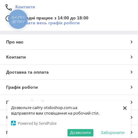
Контакти
КНОПКА
Сьогодні працює з 14:00 до 18:00
ЗВ'ЯЗКУ
Показати весь графік роботи
Про нас
Контакти
Доставка та оплата
Графік роботи
Повна версія сайту
×
Дозвольте сайту otidoshop.com.ua
відправляти вам сповіщення на робочий стіл.
Сайт створено на маркетплейсі
Prom.ua
Powered by SendPulse
Дозволити
Заборонити
Політика конфіденційності