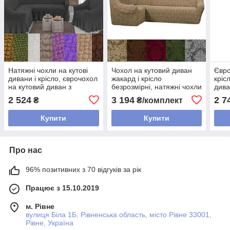
Натяжні чохли на кутові
Чохол на кутовий диван
Євро
дивани і крісло, єврочохол
жакард і крісло
кріс
на кутовий диван з
безрозмірні, натяжні чохли
дива
спідницею жатка накидка
на кутовий диван
натя
2 524
3 194
2 7
₴
₴/комплект
Темно сірий Графіт
єврочохол Бежевий
Кор
Купити
Купити
Про нас
96% позитивних з 70 відгуків за рік
Працює з 15.10.2019
м. Рівне
вулиця Біла 1Б, Рівненська область, місто Рівне 33001,
Рівне, Україна