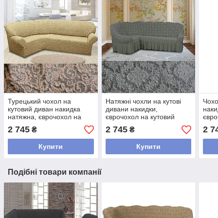
Турецький чохол на
Натяжні чохли на кутові
Чохо
кутовий диван накидка
дивани накидки,
наки
натяжна, єврочохол на
єврочохол на кутовий
євро
кутовий диван жакардовий
диван жакардовий з
дива
2 745
2 745
2 7
₴
₴
Бежевий
оборкою Сірий
жака
Бор
Купити
Купити
Подібні товари компанії