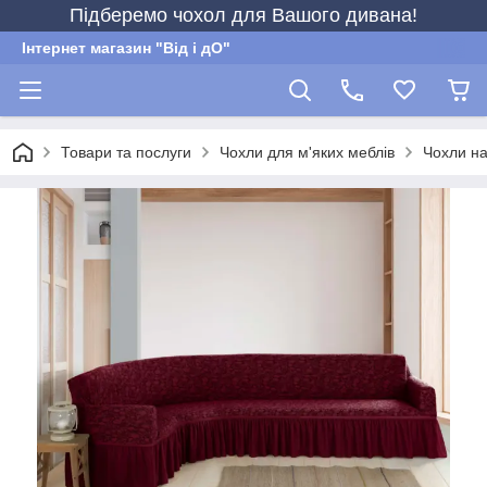
Підберемо чохол для Вашого дивана!
Інтернет магазин "Від і дО"
Товари та послуги
Чохли для м'яких меблів
Чохли на