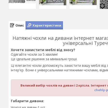
Опис
Характеристики
Натяжні чохли на дивани інтернет магаз
універсальні Туреч
Хочете захистити меблі від зносу?
Одягайте чохли за 5 хвилин!
Це ідеальне рішення за мінімальні гроші.
Ці елегантні чохли допоможуть захистити вашу меблі від з
інтер'єр. Вони є універсальними натяжними чохлами, відм
Великий вибір чохлів на диван і 2 крісла. Інтернет
chehly-
Габарити дивана:
Чохол на диван-1 шт.