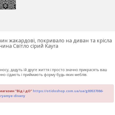
ин жакардові, покривало на диван та крісла
чина Світло сірий Kayra
носу, дадуть їй друге життя і просто значно прикрасять ваш
інно сідають і приймають форму будь-яких меблів.
 магазин "Від і дО"
https://otidoshop.com.ua/ua/g89537086-
pryamye-divany