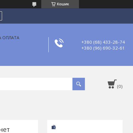
Кошик
А ОПЛАТА
+380 (68) 433-28-74
+380 (96) 690-32-61
нет