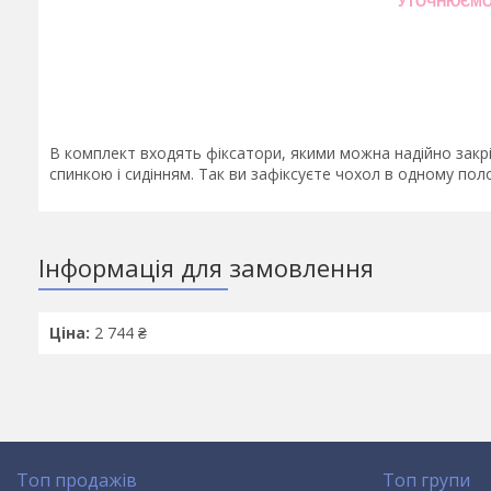
УТОЧНЮЄМО
В комплект входять фіксатори, якими можна надійно закріп
спинкою і сидінням. Так ви зафіксуєте чохол в одному пол
Інформація для замовлення
Ціна:
2 744 ₴
Топ продажів
Топ групи