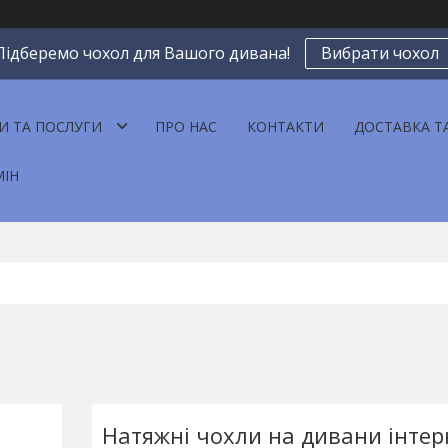
Підберемо чохол для Вашого дивана!
Вибрати чохол
И ТА ПОСЛУГИ
ПРО НАС
КОНТАКТИ
ДОСТАВКА Т
МІН
Натяжні чохли на дивани інтер