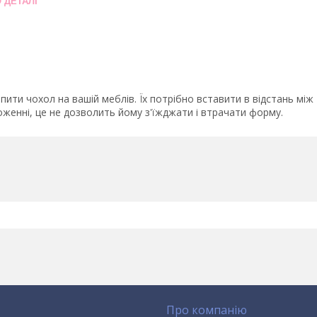
 ДЕТАЛІ
ити чохол на вашій меблів. Їх потрібно вставити в відстань між
оженні, це не дозволить йому з'їжджати і втрачати форму.
Про компанію