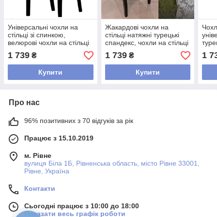
Універсальні чохли на
Жакардові чохли на
Чохл
стільці зі спинкою,
стільці натяжні турецькі
унів
велюрові чохли на стільці
спандекс, чохли на стільці
туре
без натяжні спідниці Сірий
зі спинкою без спідниці
чохл
1 739
1 739
1 7
₴
₴
Бежеві
спи
Купити
Купити
Про нас
96% позитивних з 70 відгуків за рік
Працює з 15.10.2019
м. Рівне
вулиця Біла 1Б, Рівненська область, місто Рівне 33001,
Рівне, Україна
Контакти
Сьогодні працює з 10:00 до 18:00
Показати весь графік роботи