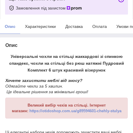
Замовлення під захистом
Опис
Характеристики
Доставка
Оплата
Умови п
Опис
Універсальні чохли на стільці жаккардові зі спинкою
спандекс, чохли на стільці без рюш натяжні Пудровий
Комплект 6 штук красивий візерунок
Хочете захистити меблі від зносу?
Одягайте чехли за 5 хвилин.
Це ідеальне рішення за мінімальні гроші!
Великий вибір чехів на стільці. Інтернет
магазин:
https://otidoshop.com.ua/g89594601-chehly-stulya
Ці елегантні набори чехів допоможуть захистити ваші меблі