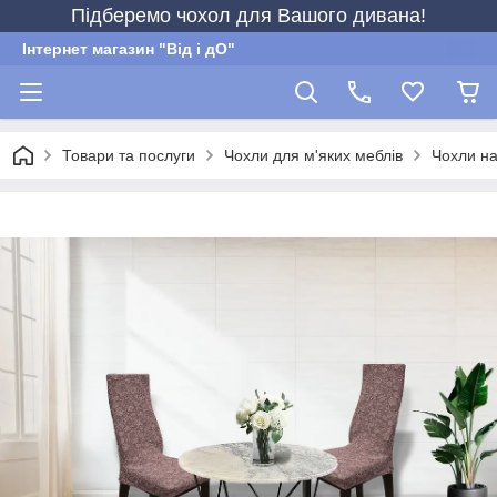
Підберемо чохол для Вашого дивана!
Інтернет магазин "Від і дО"
Товари та послуги
Чохли для м'яких меблів
Чохли на