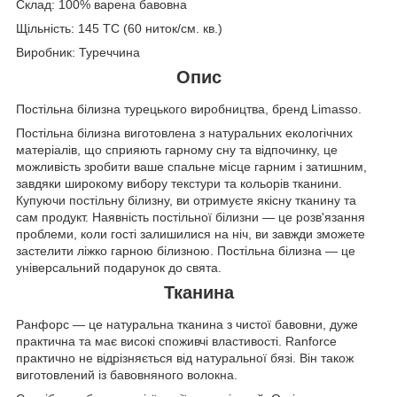
Склад: 100% варена бавовна
Щільність: 145 TC (60 ниток/см. кв.)
Виробник: Туреччина
Опис
Постільна білизна турецького виробництва, бренд Limasso.
Постільна білизна виготовлена з натуральних екологічних
матеріалів, що сприяють гарному сну та відпочинку, це
можливість зробити ваше спальне місце гарним і затишним,
завдяки широкому вибору текстури та кольорів тканини.
Купуючи постільну білизну, ви отримуєте якісну тканину та
сам продукт. Наявність постільної білизни — це розв'язання
проблеми, коли гості залишилися на ніч, ви завжди зможете
застелити ліжко гарною білизною. Постільна білизна — це
універсальний подарунок до свята.
Тканина
Ранфорс — це натуральна тканина з чистої бавовни, дуже
практична та має високі споживчі властивості. Ranforce
практично не відрізняється від натуральної бязі. Він також
виготовлений із бавовняного волокна.