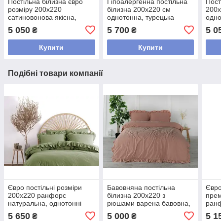
Постільна білизна євро
Гіпоалергенна постільна
Пост
розміру 200x220
білизна 200х220 см
200x
сатиновонова якісна,
однотонна, турецька
одно
постільна білизна добра
постільна білизна Сатин-
пост
5 050
5 700
5 0
₴
₴
бавовняна Фіолетовий
Жаккард Фіолетовий
баво
Купити
Купити
Подібні товари компанії
Євро постільні розміри
Бавовняна постільна
Євро
200х220 ранфорс
білизна 200х220 з
прем
натуральна, однотонні
рюшами варена бавовна,
ранф
комплекти постільної
Євро комплекти з
біли
5 650
5 000
5 1
₴
₴
білизни Оливковий
Ранфорсу Рожевий
якіс