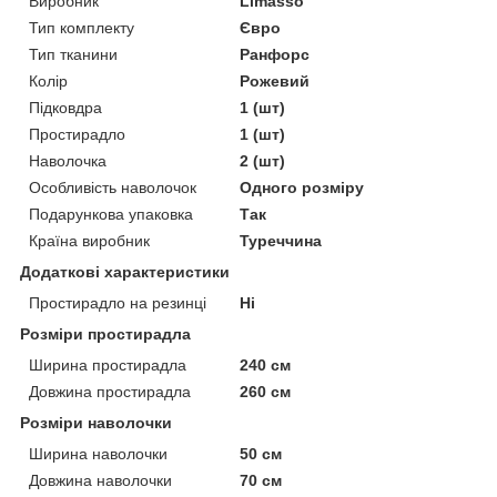
Виробник
Limasso
Тип комплекту
Євро
Тип тканини
Ранфорс
Колір
Рожевий
Підковдра
1 (шт)
Простирадло
1 (шт)
Наволочка
2 (шт)
Особливість наволочок
Одного розміру
Подарункова упаковка
Так
Країна виробник
Туреччина
Додаткові характеристики
Простирадло на резинці
Ні
Розміри простирадла
Ширина простирадла
240 см
Довжина простирадла
260 см
Розміри наволочки
Ширина наволочки
50 см
Довжина наволочки
70 см