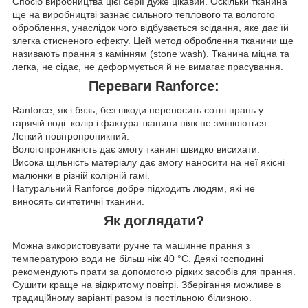
Спосіб виробництва цієї серії дуже цікавий. Оскільки тканина
ще на виробництві зазнає сильного теплового та вологого
оброблення, унаслідок чого відбувається зсідання, яке дає їй
злегка стисненого ефекту. Цей метод оброблення тканини ще
називають прання з камінням (stone wash). Тканина міцна та
легка, не сідає, не деформується й не вимагає прасування.
Переваги Ranforce:
Ranforce, як і бязь, без шкоди переносить сотні прань у
гарячій воді: колір і фактура тканини ніяк не змінюються.
Легкий повітропроникний.
Вологопроникність дає змогу тканині швидко висихати.
Висока щільність матеріалу дає змогу наносити на неї якісні
малюнки в різній колірній гамі.
Натуральний Ranforce добре підходить людям, які не
виносять синтетичні тканини.
Як доглядати?
Можна використовувати ручне та машинне прання з
температурою води не більш ніж 40 °C. Деякі господині
рекомендують прати за допомогою рідких засобів для прання.
Сушити краще на відкритому повітрі. Зберігання можливе в
традиційному варіанті разом із постільною білизною.