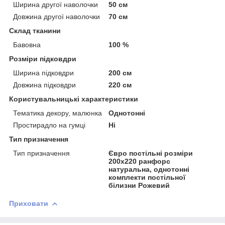
Ширина другої наволочки
50 см
Довжина другої наволочки
70 см
Склад тканини
Бавовна
100 %
Розміри підковдри
Ширина підковдри
200 см
Довжина підковдри
220 см
Користувальницькі характеристики
Тематика декору, малюнка
Однотонні
Простирадло на гумці
Ні
Тип призначення
Тип призначення
Євро постільні розміри
200х220 ранфорс
натуральна, однотонні
комплекти постільної
білизни Рожевий
Приховати