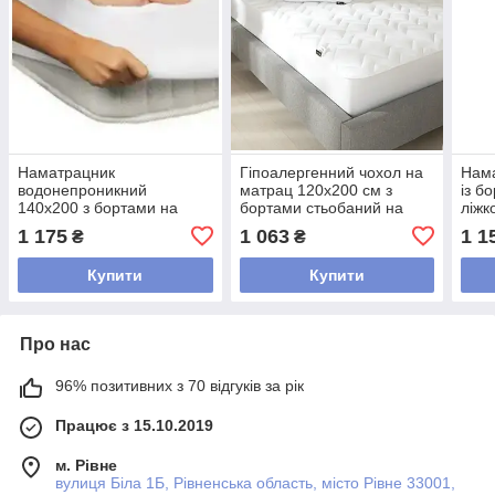
Наматрацник
Гіпоалергенний чохол на
Нама
водонепроникний
матрац 120х200 см з
із б
140х200 з бортами на
бортами стьобаний на
ліжк
ліжко, наматрацник-чохол
ліжко, наматрацник
чохо
1 175
1 063
1 1
₴
₴
140 водонепроникні
120*200 борт на диван
дива
Махра
Купити
Купити
Про нас
96% позитивних з 70 відгуків за рік
Працює з 15.10.2019
м. Рівне
вулиця Біла 1Б, Рівненська область, місто Рівне 33001,