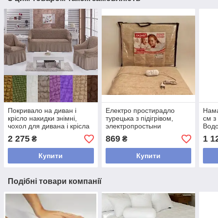
Покривало на диван і
Електро простирадло
Нам
крісло накидки знімні,
турецька з підігрівом,
см з
чохол для дивана і крісла
электропростыни
Водо
натяжний жатка з оборкою
електроковдри
нама
2 275
869
1 1
₴
₴
Кавовий
електрогрілки 120х160
200 
Бежевий
Купити
Купити
Подібні товари компанії