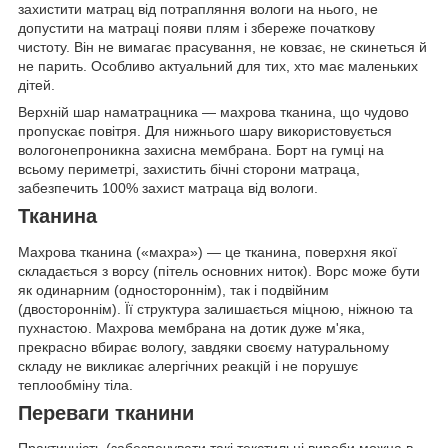
захистити матрац від потрапляння вологи на нього, не
допустити на матраці появи плям і збереже початкову
чистоту. Він не вимагає прасування, не ковзає, не скинеться й
не парить. Особливо актуальний для тих, хто має маленьких
дітей.
Верхній шар наматрацника — махрова тканина, що чудово
пропускає повітря. Для нижнього шару використовується
вологонепроникна захисна мембрана. Борт на гумці на
всьому периметрі, захистить бічні сторони матраца,
забезпечить 100% захист матраца від вологи.
Тканина
Махрова тканина («махра») — це тканина, поверхня якої
складається з ворсу (пітель основних ниток). Ворс може бути
як одинарним (одностороннім), так і подвійним
(двостороннім). Її структура залишається міцною, ніжною та
пухнастою. Махрова мембрана на дотик дуже м'яка,
прекрасно вбирає вологу, завдяки своєму натуральному
складу не викликає алергічних реакцій і не порушує
теплообміну тіла.
Переваги тканини