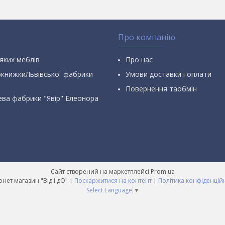
Про компанію
яких меблів
Про нас
окнижкиЛьвівської фабрики
Умови доставки і оплати
Повернення таобмін
ева фабрики "Явір" Елеонора
Сайт створений на маркетплейсі
Prom.ua
Інтернет магазин "Від і дО" |
Поскаржитися на контент
|
Політика конфіденцій
Select Language
▼