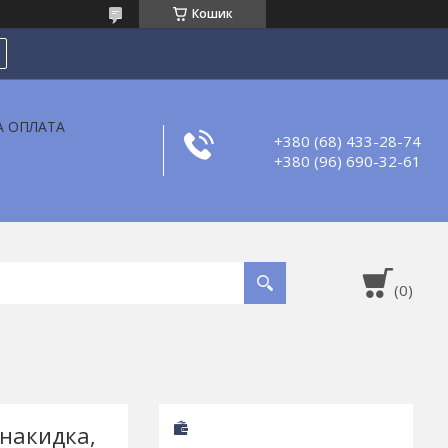
Кошик
А ОПЛАТА
+380 (68) 433-28-74
+380 (96) 690-32-61
 накидка,