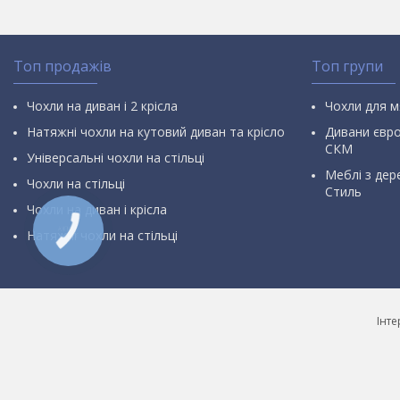
Топ продажів
Топ групи
Чохли на диван і 2 крісла
Чохли для м
Натяжні чохли на кутовий диван та крісло
Дивани євр
СКМ
Універсальні чохли на стільці
Меблі з дер
Чохли на стільці
Стиль
Чохли на диван і крісла
Натяжні чохли на стільці