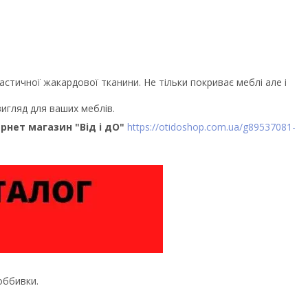
астичної жакардової тканини. Не тільки покриває меблі але і
игляд для ваших меблів.
ернет магазин "Від і дО"
https://otidoshop.com.ua/g89537081-
оббивки.