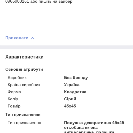
0966903261 або пишіть на вайбер:
Приховати
Характеристики
Основні атрибути
Виробник
Без бренду
Країна виробник
Україна
Форма
Квадратна
Колір
Сірий
Розмір
45х45
Тип призначення
Тип призначення
Подушка декоративна 45х45
стьобана якісна
антиалергічна, подушка