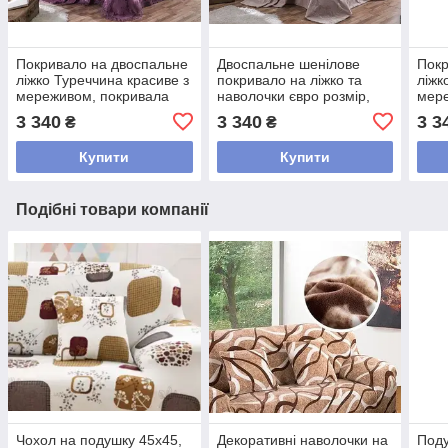
Покривало на двоспальне
Двоспальне шенілове
Покр
ліжко Туреччина красиве з
покривало на ліжко та
ліжк
мереживом, покривала
наволочки євро розмір,
мере
240х260 шикарні елітне
турецьке покривало в
біли
3 340
3 340
3 3
₴
₴
Фіолетовий
спальню 240х260 Беж
240
Купити
Купити
Подібні товари компанії
Чохол на подушку 45х45,
Декоративні наволочки на
Поду