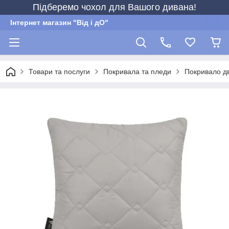
Підберемо чохол для Вашого дивана!
Інтернет магазин "Від і дО"
Товари та послуги
Покривала та пледи
Покривало д