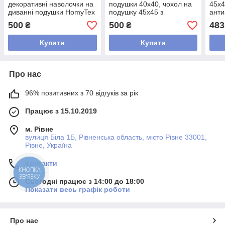
декоративні наволочки на
подушки 40х40, чохол на
45х4
диванні подушки HomyTex
подушку 45х45 з
анти
мікрофібра квадрати
малюнком мікрофібра
45*4
500
500
483
₴
₴
бежевий
Купити
Купити
Про нас
96% позитивних з 70 відгуків за рік
Працює з 15.10.2019
м. Рівне
вулиця Біла 1Б, Рівненська область, місто Рівне 33001,
Рівне, Україна
Контакти
КНОПКА
ЗВ'ЯЗКУ
Сьогодні працює з 14:00 до 18:00
Показати весь графік роботи
Про нас