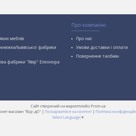
Про компанію
яких меблів
Про нас
окнижкиЛьвівської фабрики
Умови доставки і оплати
Повернення таобмін
ева фабрики "Явір" Елеонора
Сайт створений на маркетплейсі
Prom.ua
Інтернет магазин "Від і дО" |
Поскаржитися на контент
|
Політика конфіденцій
Select Language
▼