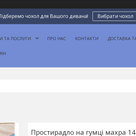
Підберемо чохол для Вашого дивана!
Вибрати чохол
И ТА ПОСЛУГИ
ПРО НАС
КОНТАКТИ
ДОСТАВКА Т
МІН
Простирадло на гумці махра 1