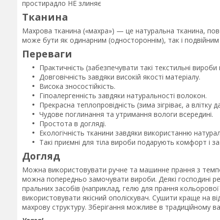
простирадло НЕ злиняє
Тканина
Махрова тканина («махра») — це натуральна тканина, пове
може бути як одинарним (одностороннім), так і подвійним
Переваги
Практичність (забезпечувати такі текстильні вироби
Довговічність завдяки високій якості матеріалу.
Висока зносостійкість.
Гіпоалергенність завдяки натуральності волокон.
Прекрасна теплопровідність (зима зігріває, а влітку д
Чудове поглинання та утримання вологи всередині.
Простота в догляді.
Екологічність тканини завдяки використанню натурал
Такі приємні для тіла вироби подарують комфорт і з
Догляд
Можна використовувати ручне та машинне прання з темпер
можна попередньо замочувати вироби. Деякі господині р
пральних засобів (наприклад, гелю для прання кольорової б
використовувати якісний ополіскувач. Сушити краще на від
махрову структуру. Зберігання можливе в традиційному ва