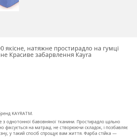
0 якісне, натяжне простирадло на гумці
тне Красиве забарвлення
Кayra
 бренд KAYRATM.
е з однотонної бавовняної тканини. Простирадло щільно
но фіксується на матраці, не створюючи складок, і позбавляє
изну, у такий спосіб спрощує вам життя. Фарба стійка —