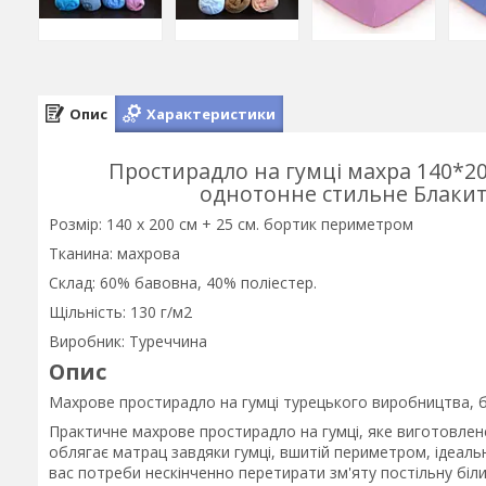
Опис
Характеристики
Простирадло на гумці махра 140*20
однотонне стильне Блаки
Розмір: 140 х 200 см + 25 см. бортик периметром
Тканина: махрова
Склад: 60% бавовна, 40% поліестер.
Щільність: 130 г/м2
Виробник: Туреччина
Опис
Махрове простирадло на гумці турецького виробництва,
Практичне махрове простирадло на гумці, яке виготовлен
облягає матрац завдяки гумці, вшитій периметром, ідеаль
вас потреби нескінченно перетирати зм'яту постільну біл