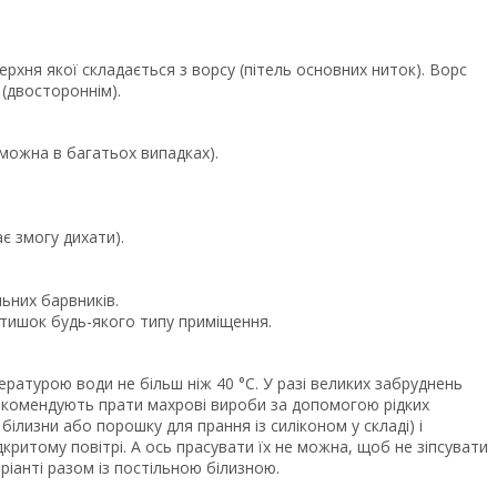
рхня якої складається з ворсу (пітель основних ниток). Ворс
 (двостороннім).
 можна в багатьох випадках).
ає змогу дихати).
ьних барвників.
атишок будь-якого типу приміщення.
атурою води не більш ніж 40 °C. У разі великих забруднень
екомендують прати махрові вироби за допомогою рідких
ілизни або порошку для прання із силіконом у складі) і
критому повітрі. А ось прасувати їх не можна, щоб не зіпсувати
ріанті разом із постільною білизною.