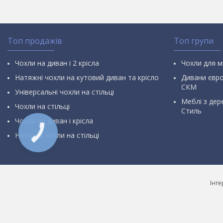
Топ продажів
Топ групи
Чохли на диван і 2 крісла
Чохли для м
Натяжні чохли на кутовий диван та крісло
Дивани євр
СКМ
Універсальні чохли на стільці
Меблі з дер
Чохли на стільці
Стиль
Чохли на диван і крісла
Натяжні чохли на стільці