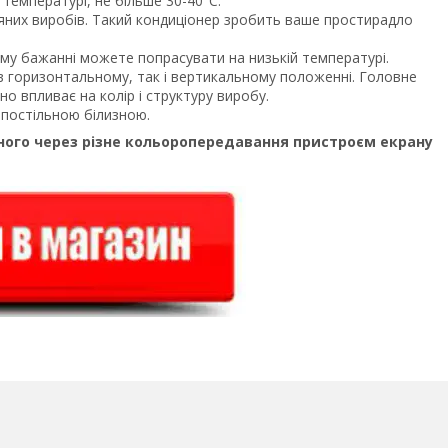
температурі, не більше 30-40°С.
них виробів. Такий кондиціонер зробить ваше простирадло
ому бажанні можете попрасувати на низькій температурі.
в горизонтальному, так і вертикальному положенні. Головне
о впливає на колір і структуру виробу.
 постільною білизною.
ьного через різне кольоропередавання пристроєм екрану