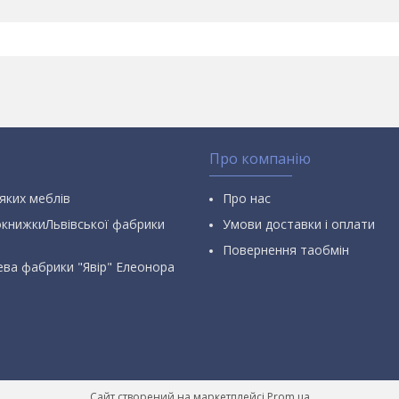
Про компанію
яких меблів
Про нас
окнижкиЛьвівської фабрики
Умови доставки і оплати
Повернення таобмін
ева фабрики "Явір" Елеонора
Сайт створений на маркетплейсі
Prom.ua