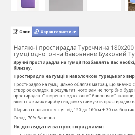
Опис
Характеристики
Натяжні простирадла Туреччина 180х200
гумці однотонна бавовняне Бузковий Ту
Зручні простирадла на гумці! Позбавлять Вас необхі
білизну.
Простирадло на гумці з наволочкою турецького ви
Простирадло на гумці цільно облягає матрац, що значно с
створює складок, в результаті чого вам не потрібно буде н
простирадла. Створена з однотонної бавовняної тканини,
вшиті по краях виробу і надійно утримують простирадло н
Ширина спального місця від 150 до 160см + 30 см. бортик
Склад: 70% бавовна.
Як доглядати за
простирадлами: