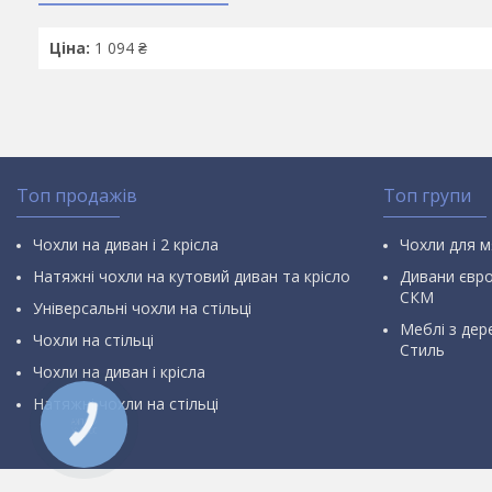
Ціна:
1 094 ₴
Топ продажів
Топ групи
Чохли на диван і 2 крісла
Чохли для м
Натяжні чохли на кутовий диван та крісло
Дивани євр
СКМ
Універсальні чохли на стільці
Меблі з дер
Чохли на стільці
Стиль
Чохли на диван і крісла
Натяжні чохли на стільці
КНОПКА
ЗВ'ЯЗКУ