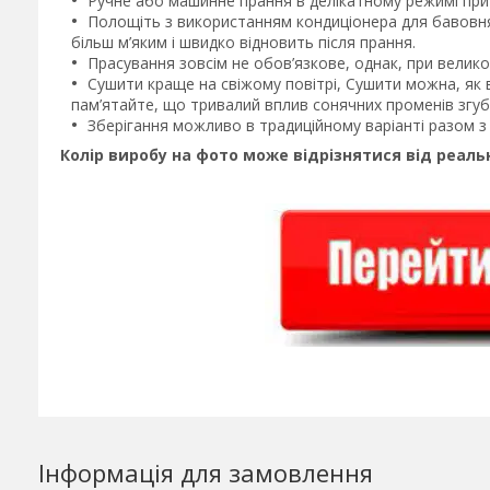
Ручне або машинне прання в делікатному режимі при 
Полощіть з використанням кондиціонера для бавовня
більш м’яким і швидко відновить після прання.
Прасування зовсім не обов’язкове, однак, при велик
Сушити краще на свіжому повітрі, Сушити можна, як 
пам’ятайте, що тривалий вплив сонячних променів згубн
Зберігання можливо в традиційному варіанті разом з
Колір виробу на фото може відрізнятися від реал
Інформація для замовлення