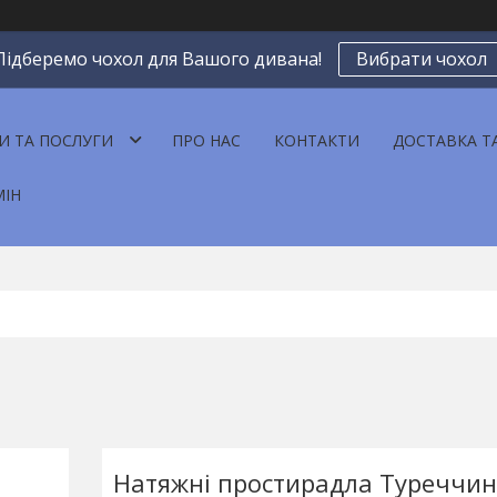
Підберемо чохол для Вашого дивана!
Вибрати чохол
И ТА ПОСЛУГИ
ПРО НАС
КОНТАКТИ
ДОСТАВКА Т
МІН
Натяжні простирадла Туреччин