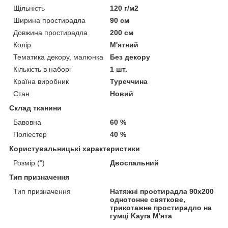
Щільність
120 г/м2
Ширина простирадла
90 см
Довжина простирадла
200 см
Колір
М'ятний
Тематика декору, малюнка
Без декору
Кількість в наборі
1 шт.
Країна виробник
Туреччина
Стан
Новий
Склад тканини
Бавовна
60 %
Поліестер
40 %
Користувальницькі характеристики
Розмір (")
Двоспальний
Тип призначення
Тип призначення
Натяжні простирадла 90х200
однотонне святкове,
трикотажне простирадло на
гумці Kayra М'ята