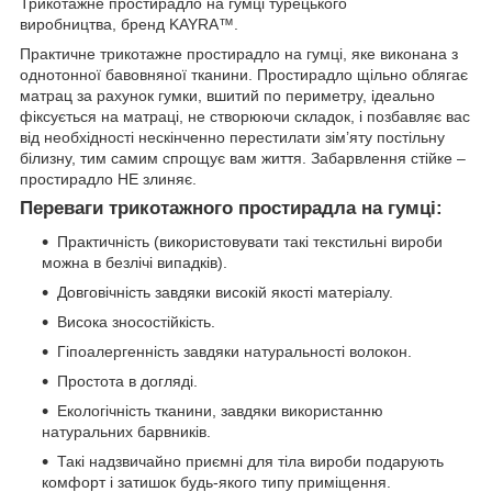
Трикотажне простирадло на гумці турецького
виробництва, бренд KAYRA™.
Практичне трикотажне простирадло на гумці, яке виконана з
однотонної бавовняної тканини. Простирадло щільно облягає
матрац за рахунок гумки, вшитий по периметру, ідеально
фіксується на матраці, не створюючи складок, і позбавляє вас
від необхідності нескінченно перестилати зім’яту постільну
білизну, тим самим спрощує вам життя. Забарвлення стійке –
простирадло НЕ злиняє.
Переваги трикотажного простирадла на гумці:
Практичність (використовувати такі текстильні вироби
можна в безлічі випадків).
Довговічність завдяки високій якості матеріалу.
Висока зносостійкість.
Гіпоалергенність завдяки натуральності волокон.
Простота в догляді.
Екологічність тканини, завдяки використанню
натуральних барвників.
Такі надзвичайно приємні для тіла вироби подарують
комфорт і затишок будь-якого типу приміщення.