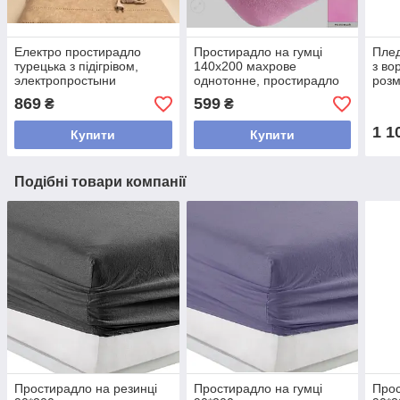
Електро простирадло
Простирадло на гумці
Плед
турецька з підігрівом,
140х200 махрове
з во
электропростыни
однотонне, простирадло
розм
електроковдри
махрове на резинці 140
ковд
869
599
₴
₴
електрогрілки 120х160
200 рожевий
ліжк
Бежевий
кори
1 1
Купити
Купити
Подібні товари компанії
Простирадло на резинці
Простирадло на гумці
Прос