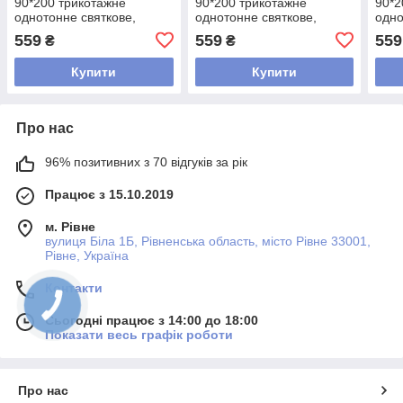
90*200 трикотажне
90*200 трикотажне
90*2
однотонне святкове,
однотонне святкове,
одно
щільне натяжне
щільне натяжне
щіль
559
559
559
₴
₴
простирадло бавовна
простирадло бавовна
прос
Темно сірий
Фіолетова
Рож
Купити
Купити
Про нас
96% позитивних з 70 відгуків за рік
Працює з 15.10.2019
м. Рівне
вулиця Біла 1Б, Рівненська область, місто Рівне 33001,
Рівне, Україна
Контакти
Сьогодні працює з 14:00 до 18:00
Показати весь графік роботи
Про нас