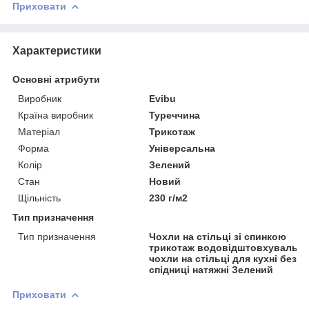
Приховати
Характеристики
Основні атрибути
Виробник
Evibu
Країна виробник
Туреччина
Матеріал
Трикотаж
Форма
Універсальна
Колір
Зелений
Стан
Новий
Щільність
230 г/м2
Тип призначення
Тип призначення
Чохли на стільці зі спинкою
трикотаж водовідштовхувальні
чохли на стільці для кухні без
спідниці натяжні Зелений
Приховати