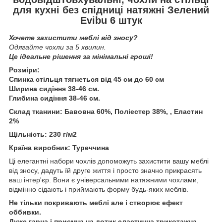
для кухні без спідниці натяжні Зелений
Evibu 6 штук
Хочете захистити меблі від зносу?
Одягайте чохли за 5 хвилин.
Це ідеальне рішення за мінімальні гроші!
Розміри:
Спинка стільця тягнеться від 45 см до 60 см
Ширина сидіння 38-46 см.
Глибина сидіння 38-46 см.
Склад тканини: Бавовна 60%, Поліестер 38%, , Еластин
2%
Щільність: 230 г/м2
Країна виробник: Туреччина
Ці елегантні набори чохлів допоможуть захистити вашу меблі
від зносу, дадуть їй друге життя і просто значно прикрасять
ваш інтер'єр. Вони є універсальними натяжними чохлами,
відмінно сідають і приймають форму будь-яких меблів.
Не тільки покривають меблі але і створює ефект
оббивки.
Дуже гарна і приємна на дотик еластична трикотажна