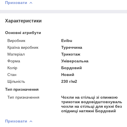
Приховати
Характеристики
Основні атрибути
Виробник
Evibu
Країна виробник
Туреччина
Матеріал
Трикотаж
Форма
Універсальна
Колір
Бордовий
Стан
Новий
Щільність
230 г/м2
Тип призначення
Тип призначення
Чохли на стільці зі спинкою
трикотаж водовідштовхувальні
чохли на стільці для кухні без
спідниці натяжні Бордовий
Приховати