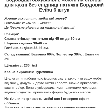
для кухні без спідниці натяжні Бордовий
Evibu 6 штук
Хочете захистити меблі від зносу?
Одягайте чохли за 5 хвилин.
Це ідеальне рішення за мінімальні гроші!
Розміри:
Спинка стільця тягнеться від 45 см до 60 см
Ширина сидіння 38-46 см.
Глибина сидіння 38-46 см.
Склад тканини: Бавовна 60%, Поліестер 38%, , Еластин
2%
Щільність: 230 г/м2
Країна виробник: Туреччина
Ці елегантні набори чохлів допоможуть захистити вашу меблі
від зносу, дадуть їй друге життя і просто значно прикрасять
ваш інтер'єр. Вони є універсальними натяжними чохлами,
відмінно сідають і приймають форму будь-яких меблів.
Не тільки покривають меблі але і створює ефект
оббивки.
Дуже гарна і приємна на дотик еластична трикотажна