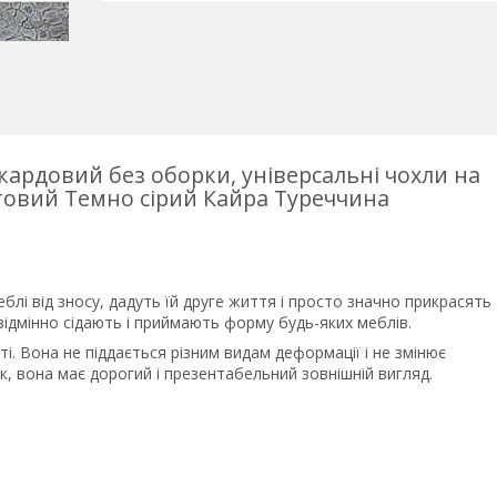
ардовий без оборки, універсальні чохли на
товий Темно сірий Кайра Туреччина
лі від зносу, дадуть їй друге життя і просто значно прикрасять
відмінно сідають і приймають форму будь-яких меблів.
ті. Вона не піддається різним видам деформації і не змінює
тик, вона має дорогий і презентабельний зовнішній вигляд.