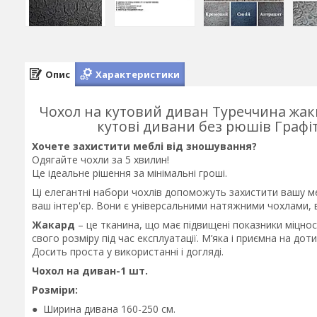
Опис
Характеристики
Чохол на кутовий диван Туреччина жакк
кутові дивани без рюшів Графі
Хочете захистити меблі від зношування?
Одягайте чохли за 5 хвилин!
Це ідеальне рішення за мінімальні гроші.
Ці елегантні набори чохлів допоможуть захистити вашу меб
ваш інтер'єр. Вони є універсальними натяжними чохлами, 
Жакард
– це тканина, що має підвищені показники міцнос
свого розміру під час експлуатації. М’яка і приємна на до
Досить проста у використанні і догляді.
Чохол на диван-1 шт.
Розміри:
● Ширина дивана 160-250 см.