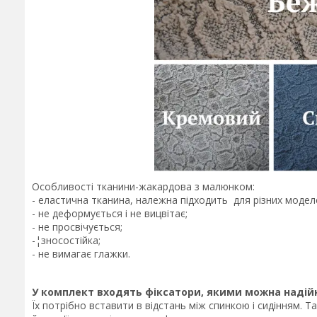
Особливості тканини-жакардова з малюнком:
- еластична тканина, належна підходить для різних модел
- не деформується і не вицвітає;
- не просвічується;
-¦зносостійка;
- не вимагає глажки.
У комплект входять фіксатори, якими можна надійн
Їх потрібно вставити в відстань між спинкою і сидінням. 