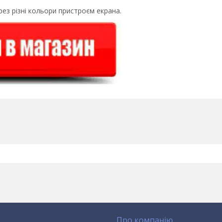
рез різні кольори пристроєм екрана.
Про компанію