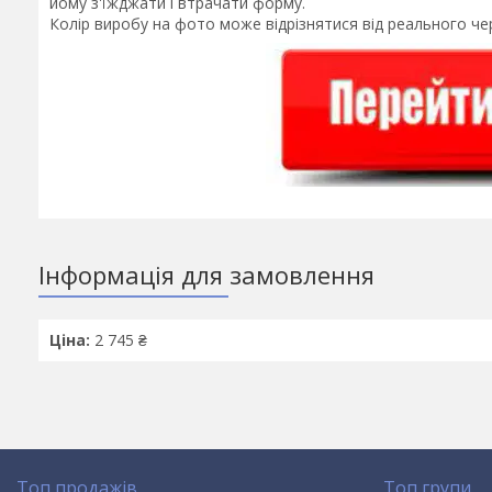
йому з'їжджати і втрачати форму.
Колір виробу на фото може відрізнятися від реального че
Інформація для замовлення
Ціна:
2 745 ₴
Топ продажів
Топ групи