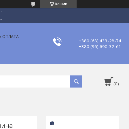
Кошик
А ОПЛАТА
+380 (68) 433-28-74
+380 (96) 690-32-61
чина