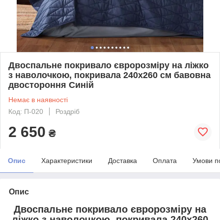
Двоспальне покривало євророзміру на ліжко
з наволочкою, покривала 240х260 см бавовна
двостороння Синій
Немає в наявності
Код: П-020
Роздріб
2 650
₴
Опис
Характеристики
Доставка
Оплата
Умови п
Опис
Двоспальне покривало євророзміру на
ліжко з наволочкою, покривала 240х260