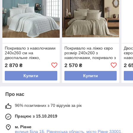
Покривало з наволочками
Покривало на ліжко євро
Двос
240х260 см на
розмір 240х260 з
євро
двоспальне ліжко,
наволочками, покривало з
наво
покривало 240 260
прострочкою на двоспалку
240х
2 870
2 570
2 6
₴
₴
шенілове Туреччина
Бежевий
двос
Молочний
Купити
Купити
Про нас
96% позитивних з 70 відгуків за рік
Працює з 15.10.2019
м. Рівне
вулиця Біла 1Б, Рівненська область, місто Рівне 33001,