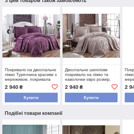
З цим товаром також замовляють
Покривало на двоспальне
Двоспальне шенілове
Покр
ліжко Туреччина красиве з
покривало на ліжко та
ліжк
мереживом, покривала
наволочки євро розмір,
мере
240х260 шикарні елітне
турецьке покривало в
біли
2 940
2 940
2 9
₴
₴
Фіолетовий
спальню 240х260 Беж
240
Купити
Купити
Подібні товари компанії