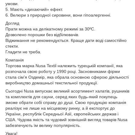
умови.
5. Мають «дихаючий» ефект.
6. Велюри з природної сировини, вони гіпоалергенні.
Догляд
Прати можна на делікатному режимі за 30ºC.
Дозволено порошки без відбілювачів.
Віджимання не рекомендується. Краще дати воді самостійно
стекти.
Гладити не треба.
Компанія
Торгова марка Nusa Textil належить турецькій компанії, яка
розпочала свою роботу у 1990 році. Засновниками фірми
стала сім'я Оздемір, яка обрала основною сферою діяльності
виробництво домашньої текстильної продукції.
Сьогодні Nusa випускає великий асортимент халатів, рушників
та комплектів для сауни, серед яких будь-який покупець
зможе обрати собі справу до душі. Свою продукцію компанія
реалізує не лише на місцевому ринку, а й експортує до
України, республік Середньої Азії, європейських держав і
США. Чудова якість та чудовий зовнішній вигляд товарів Nusa
забезпечують їм велику популярність.
Увага!