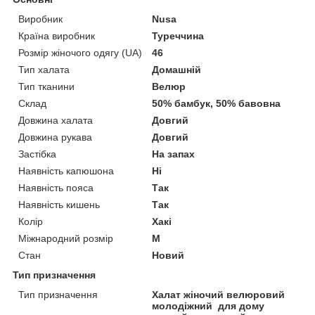
Виробник
Nusa
Країна виробник
Туреччина
Розмір жіночого одягу (UA)
46
Тип халата
Домашній
Тип тканини
Велюр
Склад
50% бамбук, 50% бавовна
Довжина халата
Довгий
Довжина рукава
Довгий
Застібка
На запах
Наявність капюшона
Ні
Наявність пояса
Так
Наявність кишень
Так
Колір
Хакі
Міжнародний розмір
M
Стан
Новий
Тип призначення
Тип призначення
Халат жіночий велюровий
молодіжний для дому