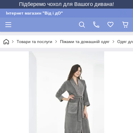
Підберемо чохол для Вашого дивана!
Інтернет магазин "Від і дО"
Товари та послуги
Піжами та домашній одяг
Одяг дл