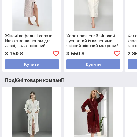
Жіночі вафельні халати
Халат лазневий жіночий
Хала
Nusa з капюшоном для
пухнастий із кишенями,
клас
лазні, халат жіночий
якісний жіночий махровий
капю
вафельний класичний
халат для дому Кремовий
вафе
3 150
3 550
2 8
₴
₴
лазневий натуральні
Кре
Купити
Купити
Подібні товари компанії