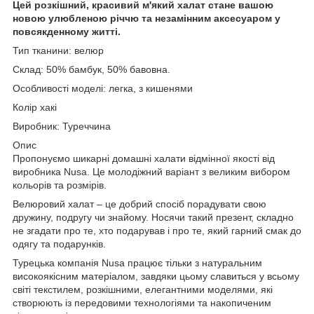
Цей розкішний, красивий м'який халат стане вашою
новою улюбленою річчю та незамінним аксесуаром у
повсякденному житті.
Тип тканини: велюр
Склад: 50% бамбук, 50% бавовна.
Особливості моделі: легка, з кишенями
Колір хакі
Виробник: Туреччина
Опис
Пропонуємо шикарні домашні халати відмінної якості від
виробника Nusa. Це молодіжний варіант з великим вибором
кольорів та розмірів.
Велюровий халат – це добрий спосіб порадувати свою
дружину, подругу чи знайому. Носячи такий презент, складно
не згадати про те, хто подарував і про те, який гарний смак до
одягу та подарунків.
Турецька компанія Nusa працює тільки з натуральним
високоякісним матеріалом, завдяки цьому славиться у всьому
світі текстилем, розкішними, елегантними моделями, які
створюють із передовими технологіями та накопиченим