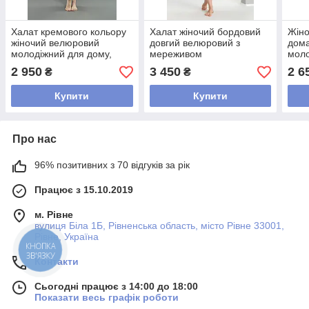
Халат кремового кольору
Халат жіночий бордовий
Жіно
жіночий велюровий
довгий велюровий з
дома
молодіжний для дому,
мереживом
моло
турецький халат жіночий
лазневий, молодіжний
туре
2 950
3 450
2 6
₴
₴
домашній елегантний
довгий халат гарний після
Nusa
душу
Купити
Купити
Про нас
96% позитивних з 70 відгуків за рік
Працює з 15.10.2019
м. Рівне
вулиця Біла 1Б, Рівненська область, місто Рівне 33001,
Рівне, Україна
КНОПКА
ЗВ'ЯЗКУ
Контакти
Сьогодні працює з 14:00 до 18:00
Показати весь графік роботи