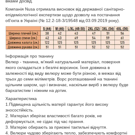
віками досвід.
Компанія Nusa отримала висновок від державної санітарно-
епідеміологічної експертизи щодо дозволу на постачання
об'єкта в Україні (№ 12.2-18-3/19548 від 03.09.2019 року).
Інформація про тканину
Велюр - тканина, м'який натуральний матеріал, поверхня
якого складається з безлічі ворсинок. Їхня довжина в
залежності від виду велюру може бути різною, в межах від
трьох до семи міліметрів. Ворс розташований на тканині
щільним шаром, що і визначає, наскільки виріб з велюру буде
бархатистим і ніжним на дотик.
Характеристика
1.Підвищена щільність матерії гарантує його високу
зносостійкість.
2. Матеріал зберігає властивості багато років, не
деформується, не сідає під час прання.
3. Матерію обирають за приємні тактильні відчуття.
4. Велюри чудово зберігають тепло, забезпечують комфортні