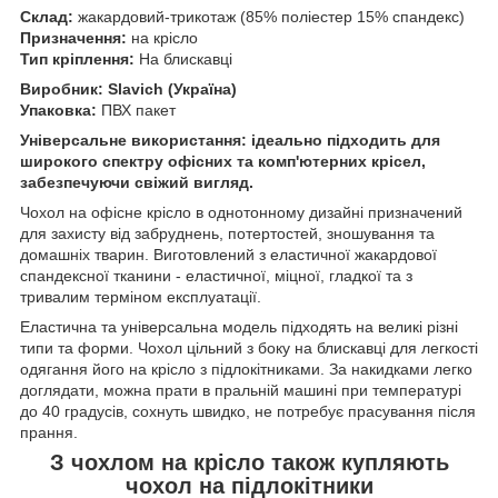
Склад:
жакардовий-трикотаж (85% поліестер 15% спандекс)
Призначення:
на крісло
Тип кріплення:
На блискавці
Виробник: Slavich (Україна)
Упаковка:
ПВХ пакет
Універсальне використання: ідеально підходить для
широкого спектру офісних та комп'ютерних крісел,
забезпечуючи свіжий вигляд.
Чохол на офісне крісло в однотонному дизайні призначений
для захисту від забруднень, потертостей, зношування та
домашніх тварин. Виготовлений з еластичної жакардової
спандексної тканини - еластичної, міцної, гладкої та з
тривалим терміном експлуатації.
Еластична та універсальна модель підходять на великі різні
типи та форми. Чохол цільний з боку на блискавці для легкості
одягання його на крісло з підлокітниками. За накидками легко
доглядати, можна прати в пральній машині при температурі
до 40 градусів, сохнуть швидко, не потребує прасування після
прання.
З чохлом на крісло також купляють
чохол на підлокітники