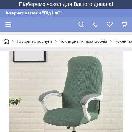
Підберемо чохол для Вашого дивана!
Інтернет магазин "Від і дО"
Товари та послуги
Чохли для м'яких меблів
Чохли на