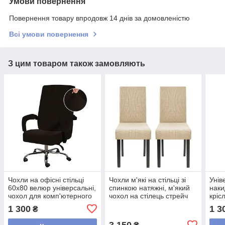
Умови повернення
Повернення товару впродовж 14 днів за домовленістю
Всі умови повернення
З цим товаром також замовляють
Чохли на офісні стільці
Чохли м'які на стільці зі
Унів
60x80 велюр універсальні,
спинкою натяжні, м'який
наки
чохол для комп'ютерного
чохол на стілець стрейч
кріс
стільця
водовідштовхувальні 6
водо
1 300
1 3
₴
мікрофібра Коричневий
штук Кремовий
Кор
3 150