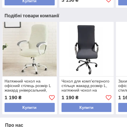
₴
Купити
Подібні товари компанії
Натяжний чохол на
Чохол для комп'ютерного
Захи
офісний стілець розмір L
стільця жакард розмір L,
офіс
жакард універсальний,
натяжний чохол на
стил
чохол для комп'ютерного
офісний стілець
на о
1 190
1 190
1 1
₴
₴
стільця красиві Молочний
універсальний красивий
М'ят
Сірий
Купити
Купити
Про нас