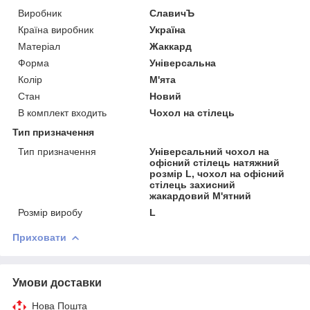
Виробник
СлавичЪ
Країна виробник
Україна
Матеріал
Жаккард
Форма
Універсальна
Колір
М'ята
Стан
Новий
В комплект входить
Чохол на стілець
Тип призначення
Тип призначення
Універсальний чохол на
офісний стілець натяжний
розмір L, чохол на офісний
стілець захисний
жакардовий М'ятний
Розмір виробу
L
Приховати
Умови доставки
Нова Пошта