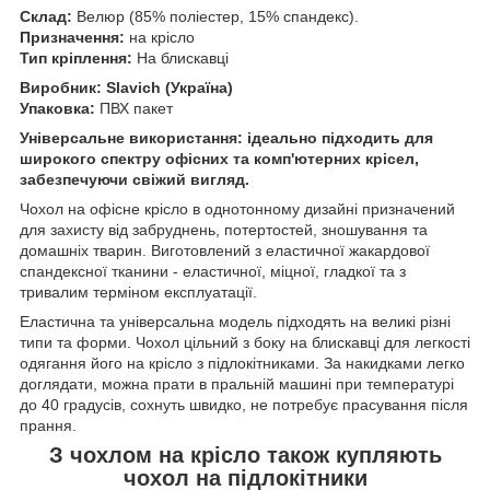
Склад:
Велюр (85% поліестер, 15% спандекс).
Призначення:
на крісло
Тип кріплення:
На блискавці
Виробник: Slavich (Україна)
Упаковка:
ПВХ пакет
Універсальне використання: ідеально підходить для
широкого спектру офісних та комп'ютерних крісел,
забезпечуючи свіжий вигляд.
Чохол на офісне крісло в однотонному дизайні призначений
для захисту від забруднень, потертостей, зношування та
домашніх тварин. Виготовлений з еластичної жакардової
спандексної тканини - еластичної, міцної, гладкої та з
тривалим терміном експлуатації.
Еластична та універсальна модель підходять на великі різні
типи та форми. Чохол цільний з боку на блискавці для легкості
одягання його на крісло з підлокітниками. За накидками легко
доглядати, можна прати в пральній машині при температурі
до 40 градусів, сохнуть швидко, не потребує прасування після
прання.
З чохлом на крісло також купляють
чохол на підлокітники