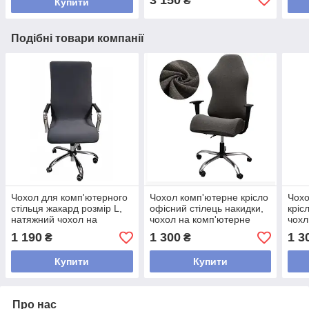
₴
Купити
Подібні товари компанії
Чохол для комп'ютерного
Чохол комп'ютерне крісло
Чохо
стільця жакард розмір L,
офісний стілець накидки,
кріс
натяжний чохол на
чохол на комп'ютерне
чохл
офісний стілець
крісло Сірий 55*70 см
стил
1 190
1 300
1 3
₴
₴
універсальний красивий
Сірий
Купити
Купити
Про нас