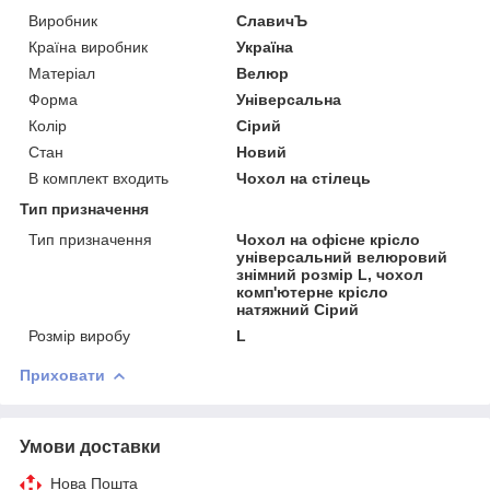
Виробник
СлавичЪ
Країна виробник
Україна
Матеріал
Велюр
Форма
Універсальна
Колір
Сірий
Стан
Новий
В комплект входить
Чохол на стілець
Тип призначення
Тип призначення
Чохол на офісне крісло
універсальний велюровий
знімний розмір L, чохол
комп'ютерне крісло
натяжний Сірий
Розмір виробу
L
Приховати
Умови доставки
Нова Пошта