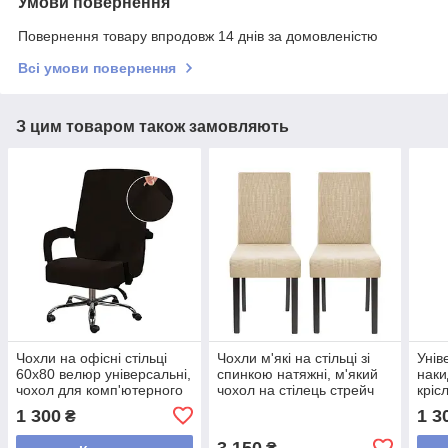
Умови повернення
Повернення товару впродовж 14 днів за домовленістю
Всі умови повернення
З цим товаром також замовляють
Чохли на офісні стільці
Чохли м'які на стільці зі
Унів
60x80 велюр універсальні,
спинкою натяжні, м'який
наки
чохол для комп'ютерного
чохол на стілець стрейч
кріс
стільця
водовідштовхувальні 6
водо
1 300
1 3
₴
мікрофібра Коричневий
штук Кремовий
Кор
3 150