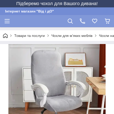
Підберемо чохол для Вашого дивана!
Інтернет магазин "Від і дО"
Товари та послуги
Чохли для м'яких меблів
Чохли на