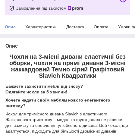
Замовлення під захистом
Опис
Характеристики
Доставка
Оплата
Умови п
Опис
Чохли на 3-місні дивани еластичні без
оборки, чохли на прямі дивани 3-місні
жаккардовий Темно сірий Графітовий
Slavich Квадратики
Бажаєте захистити меблі від зносу?
Одягайте чохли за 5 хвилин!
Хочете надати своїм меблям нового елегантного
вигляду?
Чохол для тримісного дивана Slavich з еластичного
Жаккрдового трикотажу – модне та функціональне рішення
для захисту та оновлення улюбленого дивана. Цей чохол, що
адаптується, підходить для більшості двомісних диванів