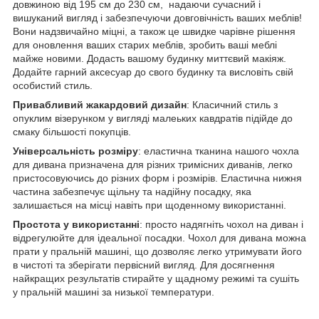
довжиною від 195 см до 230 см, надаючи сучасний і
вишуканий вигляд і забезпечуючи довговічність ваших меблів!
Вони надзвичайно міцні, а також це швидке чарівне рішення
для оновлення ваших старих меблів, зробить ваші меблі
майже новими. Додасть вашому будинку миттєвий макіяж.
Додайте гарний аксесуар до свого будинку та висловіть свій
особистий стиль.
Привабливий жакардовий дизайн
: Класичний стиль з
опуклим візерунком у вигляді малеьких кавдратів підійде до
смаку більшості покупців.
Універсальність розміру
: еластична тканина нашого чохла
для дивана призначена для різних тримісних диванів, легко
пристосовуючись до різних форм і розмірів. Еластична нижня
частина забезпечує щільну та надійну посадку, яка
залишається на місці навіть при щоденному використанні.
Простота у використанні
: просто надягніть чохол на диван і
відрегулюйте для ідеальної посадки. Чохол для дивана можна
прати у пральній машині, що дозволяє легко утримувати його
в чистоті та зберігати первісний вигляд. Для досягнення
найкращих результатів стирайте у щадному режимі та сушіть
у пральній машині за низької температури.