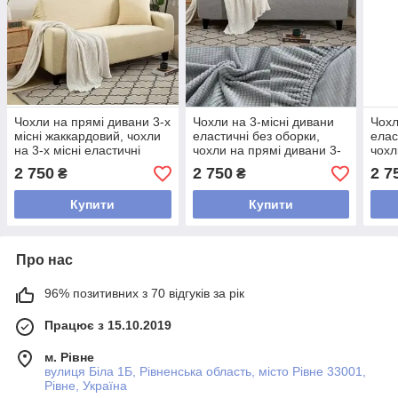
Чохли на прямі дивани 3-х
Чохли на 3-місні дивани
Чохл
місні жаккардовий, чохли
еластичні без оборки,
елас
на 3-х місні еластичні
чохли на прямі дивани 3-
чохл
дивани без оборки
місні жаккардовий Сірий
місн
2 750
2 750
2 7
₴
₴
Кремовий
Пісо
Купити
Купити
Про нас
96% позитивних з 70 відгуків за рік
Працює з 15.10.2019
м. Рівне
вулиця Біла 1Б, Рівненська область, місто Рівне 33001,
Рівне, Україна