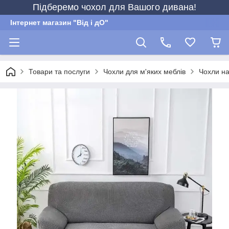
Підберемо чохол для Вашого дивана!
Інтернет магазин "Від і дО"
Товари та послуги
Чохли для м'яких меблів
Чохли на