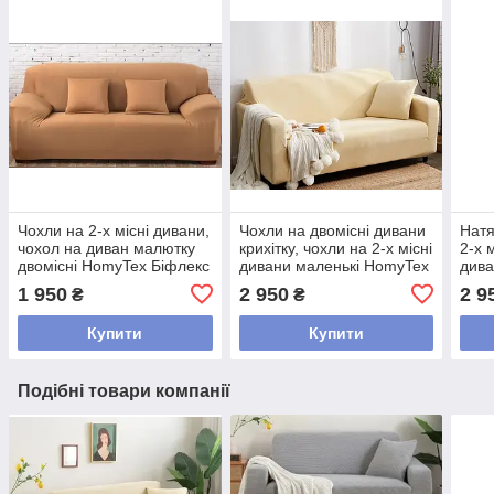
Чохли на 2-х місні дивани,
Чохли на двомісні дивани
Натя
чохол на диван малютку
крихітку, чохли на 2-х місні
2-х 
двомісні HomyTex Біфлекс
дивани маленькі HomyTex
див
Різні кольори Пісочний
Замша Мікрофібра
Зам
1 950
2 950
2 9
₴
₴
Бежевий
Купити
Купити
Подібні товари компанії