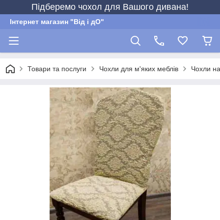
Підберемо чохол для Вашого дивана!
Інтернет магазин "Від і дО"
Товари та послуги
Чохли для м'яких меблів
Чохли на