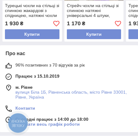
Турецькі чохли на стільці зі
Стрейч чохли на стільці зі
Туре
спинкою жакардові з
спинкою натяжні
спин
спідницею, натяжні чохли
універсальні 4 штуки,
спід
на стільці універсальні
магазин чохли на стільці
на с
1 930
1 170
1 9
₴
₴
Коричневий
декоративеные Кавовий
Бор
Купити
Купити
Про нас
96% позитивних з 70 відгуків за рік
Працює з 15.10.2019
м. Рівне
вулиця Біла 1Б, Рівненська область, місто Рівне 33001,
Рівне, Україна
Контакти
Сьогодні працює з 14:00 до 18:00
КНОПКА
Показати весь графік роботи
ЗВ'ЯЗКУ