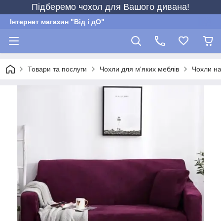
Підберемо чохол для Вашого дивана!
Інтернет магазин "Від і дО"
Товари та послуги
Чохли для м'яких меблів
Чохли на