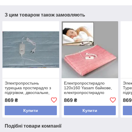
З цим товаром також замовляють
Электропростынь
Електропростирадло
Эле
турецька простирадло з
120х160 Yasam байкове,
Туре
підігрівом, двоспальне,
електропростирадло
піді
электропростынь 120х160
турецьке простирадло з
элек
869
869
869
₴
₴
Блакитний
підігрівом електроковдра
Пер
Рожевий
Купити
Купити
Подібні товари компанії