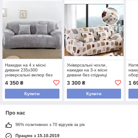
Накидки на 4 х місні
Універсальні чохли,
Натя
дивани 235х300
накидки на 3-х місні
наки
універсальні велюр без
дивани без спідниці
обор
спідниці, чохол велюровий
HomyTex замша Білий з
х мі
4 350
3 300
1 6
₴
₴
на диван натяжний Сірий
малюнком Квадрати
Капу
Купити
Купити
Про нас
96% позитивних з 70 відгуків за рік
Працює з 15.10.2019