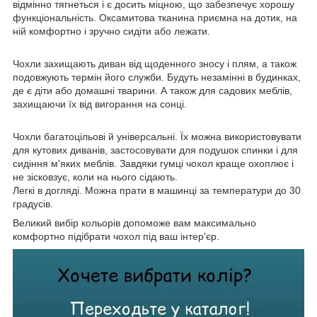
відмінно тягнеться і є досить міцною, що забезпечує хорошу
функціональність. Оксамитова тканина приємна на дотик, на
ній комфортно і зручно сидіти або лежати.
Чохли захищають диван від щоденного зносу і плям, а також
подовжують термін його служби. Будуть незамінні в будинках,
де є діти або домашні тварини. А також для садових меблів,
захищаючи їх від вигорання на сонці.
Чохли багатоцільові й універсальні. Їх можна використовувати
для кутових диванів, застосовувати для подушок спинки і для
сидіння м'яких меблів. Завдяки гумці чохол краще охоплює і
не зісковзує, коли на нього сідають.
Легкі в догляді. Можна прати в машинці за температури до 30
градусів.
Великий вибір кольорів допоможе вам максимально
комфортно підібрати чохол під ваш інтер'єр.