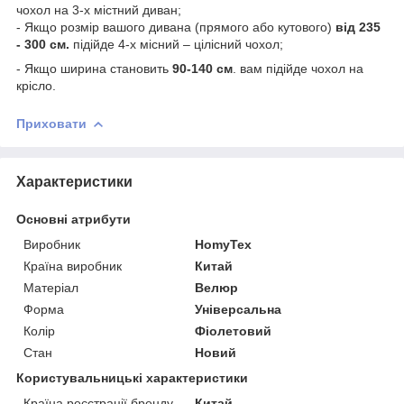
чохол на 3-х містний диван;
- Якщо розмір вашого дивана (прямого або кутового)
від 235
- 300 см.
підійде 4-х місний – цілісний чохол;
- Якщо ширина становить
90-140 см
. вам підійде чохол на
крісло.
Приховати
Характеристики
Основні атрибути
Виробник
HomyTex
Країна виробник
Китай
Матеріал
Велюр
Форма
Універсальна
Колір
Фіолетовий
Стан
Новий
Користувальницькі характеристики
Країна реєстрації бренду
Китай