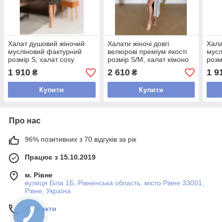
Халат душовий жіночий
Халати жіночі довгі
Хала
мусліновий фактурний
велюрові преміум якості
мусл
розмір S, халат cosy
розмір S/M, халат кімоно
розм
преміум якості для дому
жіночий для дому
прем
1 910
2 610
1 9
₴
₴
красивий Хакі
красивий Сірий
крас
Купити
Купити
Про нас
96% позитивних з 70 відгуків за рік
Працює з 15.10.2019
м. Рівне
вулиця Біла 1Б, Рівненська область, місто Рівне 33001,
Рівне, Україна
Контакти