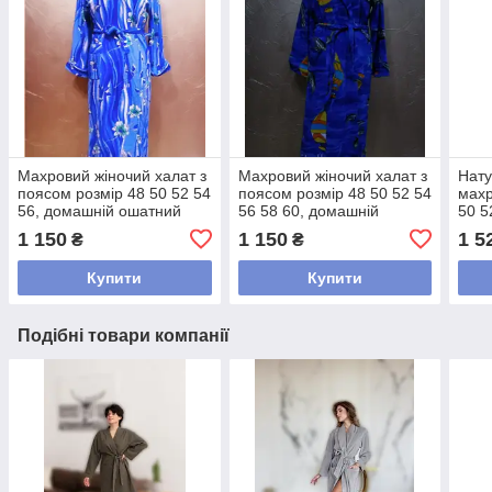
Махровий жіночий халат з
Махровий жіночий халат з
Нату
поясом розмір 48 50 52 54
поясом розмір 48 50 52 54
махр
56, домашній ошатний
56 58 60, домашній
50 5
халат яскравий шаль
ошатний халат яскравий
жіно
1 150
1 150
1 5
₴
₴
Синій
шаль Синій
Чер
Купити
Купити
Подібні товари компанії