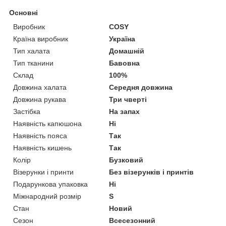
Основні
Виробник
COSY
Країна виробник
Україна
Тип халата
Домашній
Тип тканини
Бавовна
Склад
100%
Довжина халата
Середня довжина
Довжина рукава
Три чверті
Застібка
На запах
Наявність капюшона
Ні
Наявність пояса
Так
Наявність кишень
Так
Колір
Бузковий
Візерунки і принти
Без візерунків і принтів
Подарункова упаковка
Ні
Міжнародний розмір
S
Стан
Новий
Сезон
Всесезонний