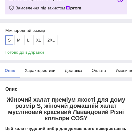
Замовлення під захистом
Міжнародний розмір
S
M
L
XL
2XL
Готово до відправки
Опис
Характеристики
Доставка
Оплата
Умови п
Опис
Жіночий халат преміум якості для дому
розмір S, жіночий домашній халат
мусліновий красивий Лавандовий Різні
кольори COSY
Цей халат чудовий вибір для домашнього використання.