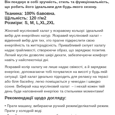
Він поєднує в собі зручність, стиль та функціональність,
що робить його ідеальним для будь-якого сезону.
Тканина: 100% бавовна.
Щільність: 120 г/м2
Розміри: S, M, L,XL,2XL
Жіночий мусліновий халат у яскравому кольорі: ідеальний
вибір для енергійних натур. Яскравий мусліновий халат –
відмінний вибір для тих, хто прагне підкреслити свою
енергійність та життєрадісність. Привабливий силует халату
надає грайливості, створюючи образ, що заряджає позитив.
Легкий муслін дозволяє шкірі дихати, забезпечуючи комфорт
навіть у найспекотніші дні.
Яскравий колір халату не лише надає свіжості, а й заряджає
енергією, допомагаючи тобі почуватися на висоті у будь-якій
ситуації. Цей халат ідеально підходить для релаксу на терасі
або біля басейну, легко поміщається у чемодан і швидко
сохне. Вибирай наш мусліновий халат – і нехай кожен твій
день буде наповнений енергією та стильними моментами!
Рекомендації щодо догляду:
• Прати машину, вибираючи ручний режим/делікатний режим.
Прати у холодній воді.