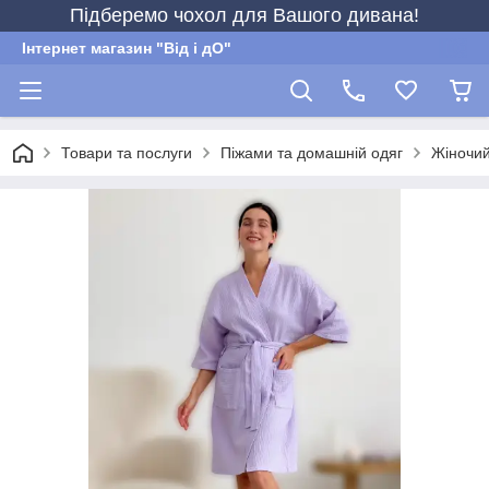
Підберемо чохол для Вашого дивана!
Інтернет магазин "Від і дО"
Товари та послуги
Піжами та домашній одяг
Жіночий