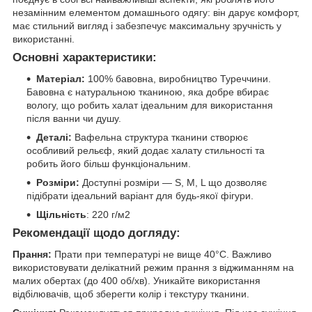
незамінним елементом домашнього одягу: він дарує комфорт,
має стильний вигляд і забезпечує максимальну зручність у
використанні.
Основні характеристики:
Матеріал:
100% бавовна, виробництво Туреччини.
Бавовна є натуральною тканиною, яка добре вбирає
вологу, що робить халат ідеальним для використання
після ванни чи душу.
Деталі:
Вафельна структура тканини створює
особливий рельєф, який додає халату стильності та
робить його більш функціональним.
Розміри:
Доступні розміри — S, M, L що дозволяє
підібрати ідеальний варіант для будь-якої фігури.
Щільність
: 220 г/м2
Рекомендації щодо догляду:
Прання:
Прати при температурі не вище 40°С. Важливо
використовувати делікатний режим прання з віджиманням на
малих обертах (до 400 об/хв). Уникайте використання
відбілювачів, щоб зберегти колір і текстуру тканини.