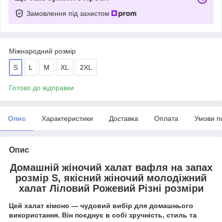
Замовлення під захистом
Міжнародний розмір
S
L
M
XL
2XL
Готово до відправки
Опис
Характеристики
Доставка
Оплата
Умови п
Опис
Домашній жіночий халат вафля на запах
розмір S, якісний жіночий молодіжний
халат Ліловий Рожевий Різні розміри
Цей халат кімоно — чудовий вибір для домашнього
використання. Він поєднує в собі зручність, стиль та