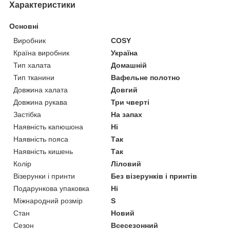
Характеристики
Основні
Виробник
COSY
Країна виробник
Україна
Тип халата
Домашній
Тип тканини
Вафельне полотно
Довжина халата
Довгий
Довжина рукава
Три чверті
Застібка
На запах
Наявність капюшона
Ні
Наявність пояса
Так
Наявність кишень
Так
Колір
Ліловий
Візерунки і принти
Без візерунків і принтів
Подарункова упаковка
Ні
Міжнародний розмір
S
Стан
Новий
Сезон
Всесезонний