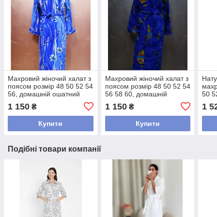
Махровий жіночий халат з
Махровий жіночий халат з
Нату
поясом розмір 48 50 52 54
поясом розмір 48 50 52 54
махр
56, домашній ошатний
56 58 60, домашній
50 5
халат яскравий шаль
ошатний халат яскравий
жіно
1 150
1 150
1 5
₴
₴
Синій
шаль Синій
Чер
Купити
Купити
Подібні товари компанії