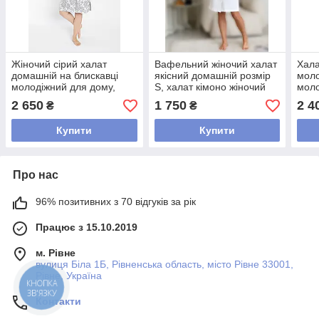
Жіночий сірий халат
Вафельний жіночий халат
Хала
домашній на блискавці
якісний домашній розмір
моло
молодіжний для дому,
S, халат кімоно жіночий
моло
турецький жіночий халат
преміум якості Білий
баво
2 650
1 750
2 4
₴
₴
пояс
Купити
Купити
Про нас
96% позитивних з 70 відгуків за рік
Працює з 15.10.2019
м. Рівне
вулиця Біла 1Б, Рівненська область, місто Рівне 33001,
Рівне, Україна
КНОПКА
ЗВ'ЯЗКУ
Контакти