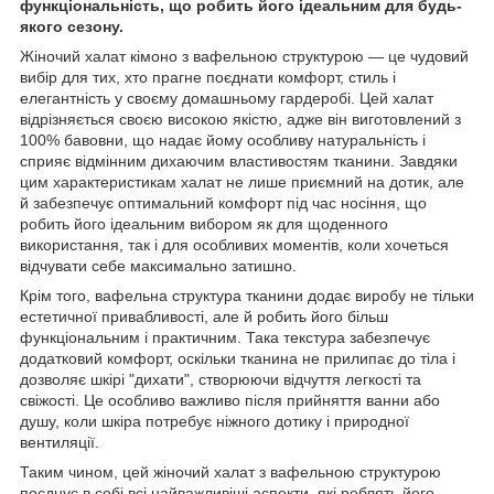
функціональність, що робить його ідеальним для будь-
якого сезону.
Жіночий халат кімоно з вафельною структурою — це чудовий
вибір для тих, хто прагне поєднати комфорт, стиль і
елегантність у своєму домашньому гардеробі. Цей халат
відрізняється своєю високою якістю, адже він виготовлений з
100% бавовни, що надає йому особливу натуральність і
сприяє відмінним дихаючим властивостям тканини. Завдяки
цим характеристикам халат не лише приємний на дотик, але
й забезпечує оптимальний комфорт під час носіння, що
робить його ідеальним вибором як для щоденного
використання, так і для особливих моментів, коли хочеться
відчувати себе максимально затишно.
Крім того, вафельна структура тканини додає виробу не тільки
естетичної привабливості, але й робить його більш
функціональним і практичним. Така текстура забезпечує
додатковий комфорт, оскільки тканина не прилипає до тіла і
дозволяє шкірі "дихати", створюючи відчуття легкості та
свіжості. Це особливо важливо після прийняття ванни або
душу, коли шкіра потребує ніжного дотику і природної
вентиляції.
Таким чином, цей жіночий халат з вафельною структурою
поєднує в собі всі найважливіші аспекти, які роблять його