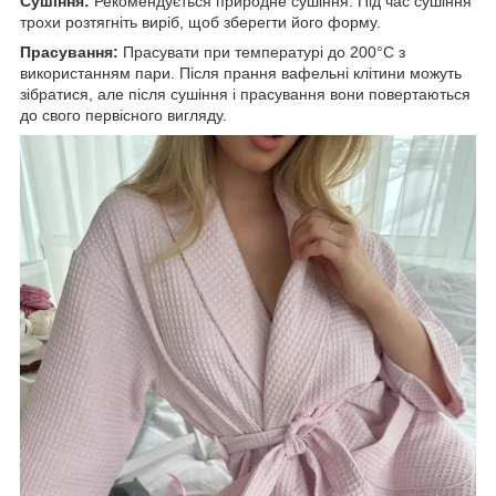
Сушіння:
Рекомендується природне сушіння. Під час сушіння
трохи розтягніть виріб, щоб зберегти його форму.
Прасування:
Прасувати при температурі до 200°С з
використанням пари. Після прання вафельні клітини можуть
зібратися, але після сушіння і прасування вони повертаються
до свого первісного вигляду.