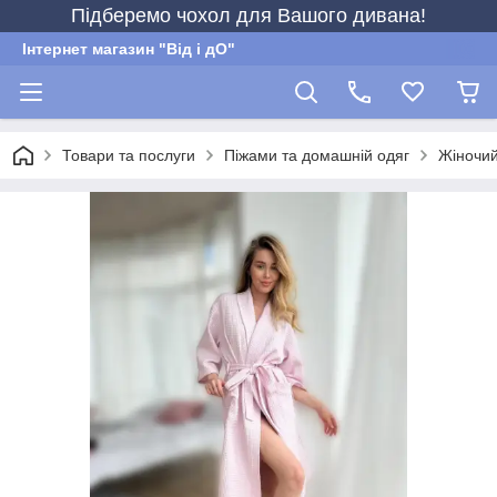
Підберемо чохол для Вашого дивана!
Інтернет магазин "Від і дО"
Товари та послуги
Піжами та домашній одяг
Жіночий