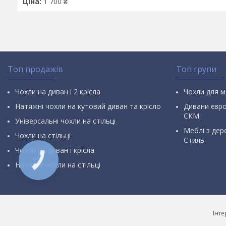
Ціна:
1 700 ₴
Топ продажів
Топ групи
Чохли на диван і 2 крісла
Чохли для м
Натяжні чохли на кутовий диван та крісло
Дивани євр
СКМ
Універсальні чохли на стільці
Меблі з дер
Чохли на стільці
Стиль
Чохли на диван і крісла
КНОПКА
Натяжні чохли на стільці
ЗВ'ЯЗКУ