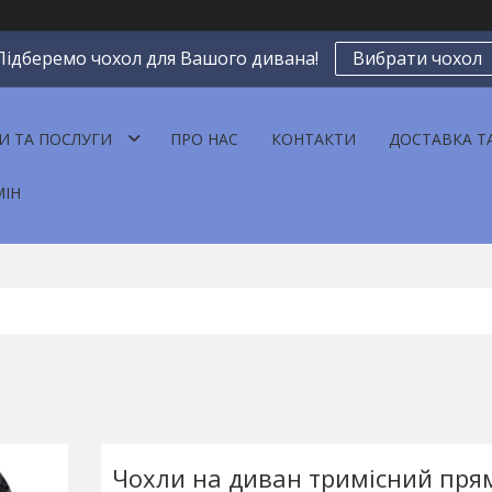
Підберемо чохол для Вашого дивана!
Вибрати чохол
И ТА ПОСЛУГИ
ПРО НАС
КОНТАКТИ
ДОСТАВКА Т
МІН
Чохли на диван тримісний пря