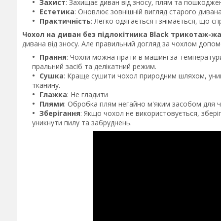
Захист
: Захищає диван від зносу, плям та пошкодже
Естетика
: Оновлює зовнішній вигляд старого диван
Практичність
: Легко одягається і знімається, що с
Чохол на диван без підлокітника Black трикотаж-
дивана від зносу. Але правильний догляд за чохлом допом
Прання
: Чохли можна прати в машині за температури
пральний засіб та делікатний режим.
Сушка
: Краще сушити чохол природним шляхом, уни
тканину.
Глажка
: Не гладити
Плями
: Обробка плям негайно м'яким засобом для ч
Зберігання
: Якщо чохол не використовується, зберіг
уникнути пилу та забруднень.