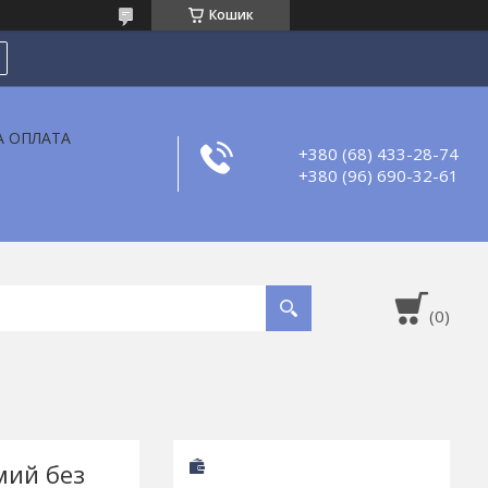
Кошик
А ОПЛАТА
+380 (68) 433-28-74
+380 (96) 690-32-61
мий без