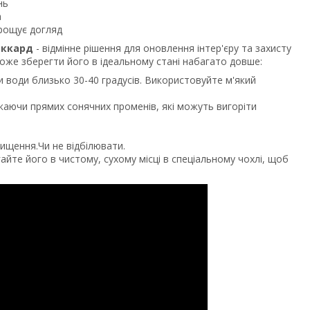
нь
а
прощує догляд
жаккард
- відмінне рішення для оновлення інтер'єру та захисту
оже зберегти його в ідеальному стані набагато довше:
 води близько 30-40 градусів. Використовуйте м'який
каючи прямих сонячних променів, які можуть вигоріти
ищення.Чи не відбілювати.
айте його в чистому, сухому місці в спеціальному чохлі, щоб