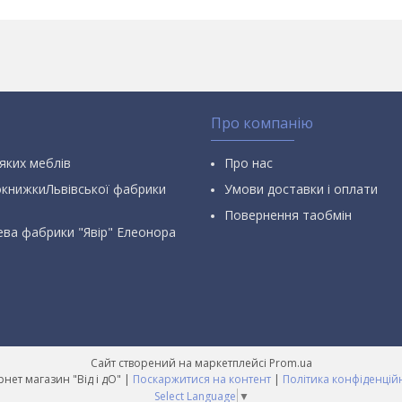
Про компанію
яких меблів
Про нас
окнижкиЛьвівської фабрики
Умови доставки і оплати
Повернення таобмін
ева фабрики "Явір" Елеонора
Сайт створений на маркетплейсі
Prom.ua
Інтернет магазин "Від і дО" |
Поскаржитися на контент
|
Політика конфіденцій
Select Language
▼