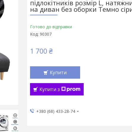
підлокітників розмір L, натяжн
на диван без оборки Темно сір
Готово до відправки
Код:
90307
1 700 ₴
Купити
Купити з
+380 (68) 433-28-74