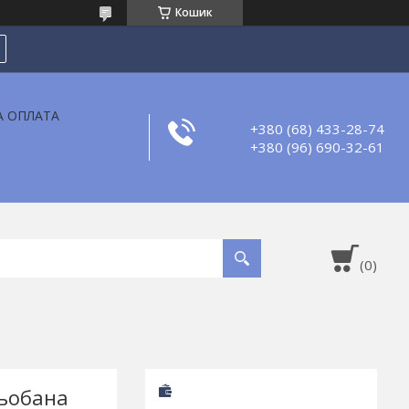
Кошик
А ОПЛАТА
+380 (68) 433-28-74
+380 (96) 690-32-61
тьобана