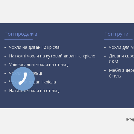
Топ продажів
Топ групи
Чохли на диван і 2 крісла
Чохли для м
Натяжні чохли на кутовий диван та крісло
Дивани євр
СКМ
Універсальні чохли на стільці
Меблі з дер
Чохли на стільці
Стиль
Чохли на диван і крісла
Натяжні чохли на стільці