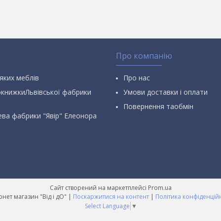
Про компанію
яких меблів
Про нас
окнижкиЛьвівської фабрики
Умови доставки і оплати
Повернення таобмін
ева фабрики "Явір" Елеонора
Сайт створений на маркетплейсі
Prom.ua
Інтернет магазин "Від і дО" |
Поскаржитися на контент
|
Політика конфіденцій
Select Language
▼