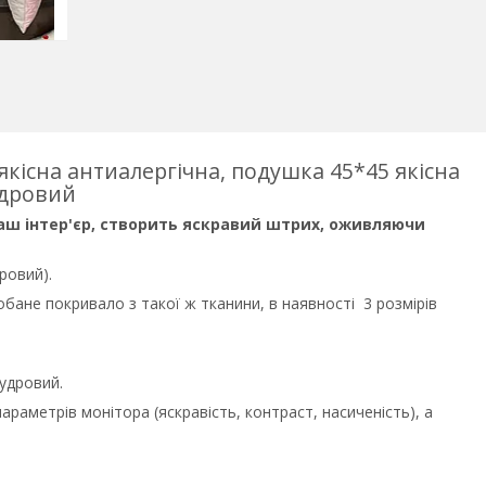
кісна антиалергічна, подушка 45*45 якісна
дровий
ш інтер'єр, створить яскравий штрих, оживляючи
ровий).
не покривало з такої ж тканини, в наявності 3 розмірів
пудровий.
параметрів монітора (яскравість, контраст, насиченість), а