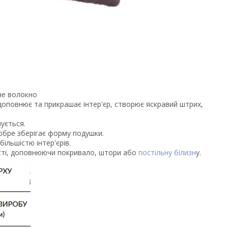
не волокно
оповнює та прикрашає інтер'єр, створює яскравий штрих,
ується.
обре зберігає форму подушки.
ільшістю інтер'єрів.
сті, доповнюючи покривало, штори або
постільну білизн
у.